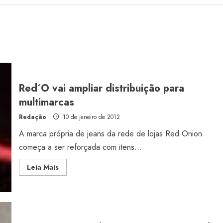
Red´O vai ampliar distribuição para
multimarcas
Redação
10 de janeiro de 2012
A marca própria de jeans da rede de lojas Red Onion
começa a ser reforçada com itens...
Read
Leia Mais
more
about
Red
´O
vai
ampliar
distribuição
para