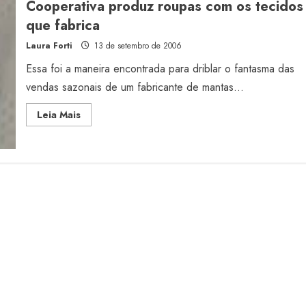
Cooperativa produz roupas com os tecidos
multimarcas
que fabrica
Laura Forti
13 de setembro de 2006
Essa foi a maneira encontrada para driblar o fantasma das
vendas sazonais de um fabricante de mantas...
Read
Leia Mais
more
about
Cooperativa
produz
roupas
com
os
tecidos
que
fabrica