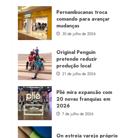
about
Morena
Rosa
Pernambucanas troca
lança
comando para avançar
franquia
com
mudanças
estoque
consignado
30 de julho de 2026
Original Penguin
pretende reduzir
produção local
21 de julho de 2026
Plié mira expansão com
20 novas franquias em
2026
7 de julho de 2026
On estreia varejo próprio