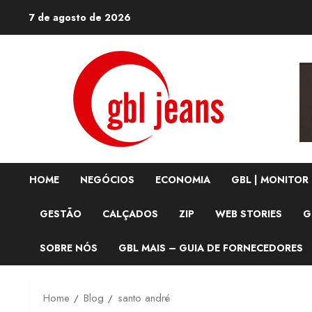
Skip
7 de agosto de 2026
to
content
HOME
NEGÓCIOS
ECONOMIA
GBL | MONITOR
GESTÃO
CALÇADOS
ZIP
WEB STORIES
G
SOBRE NÓS
GBL MAIS – GUIA DE FORNECEDORES
Home
Blog
santo andré