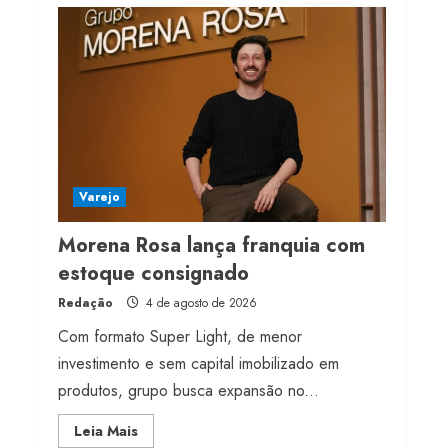
milhões de receita em
2026
4 de agosto de 2026
4
Projeto testa passaporte
digital na moda nacional
4 de agosto de 2026
Varejo
5
Morena Rosa lança franquia com
estoque consignado
Redação
4 de agosto de 2026
Com formato Super Light, de menor
investimento e sem capital imobilizado em
produtos, grupo busca expansão no...
Read
Leia Mais
more