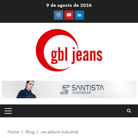
Skip
9 de agosto de 2026
to
Instagram
Youtube
Linkedin
content
Primary
Menu
Home
Blog
secadora industrial