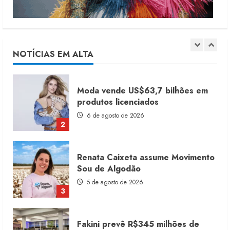
Dia dos Pais reforça retomada da
moda no varejo
7 de agosto de 2026
NOTÍCIAS EM ALTA
1
Moda vende US$63,7 bilhões em
produtos licenciados
6 de agosto de 2026
2
Renata Caixeta assume Movimento
Sou de Algodão
5 de agosto de 2026
3
Fakini prevê R$345 milhões de