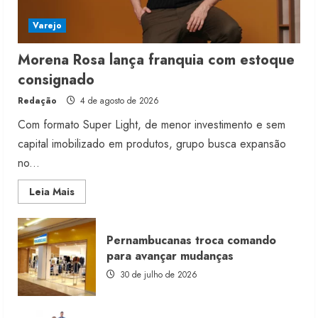
Varejo
Morena Rosa lança franquia com estoque
consignado
Redação
4 de agosto de 2026
Com formato Super Light, de menor investimento e sem
capital imobilizado em produtos, grupo busca expansão
no...
Read
Leia Mais
more
about
Morena
Rosa
Pernambucanas troca comando
lança
franquia
para avançar mudanças
com
estoque
30 de julho de 2026
consignado