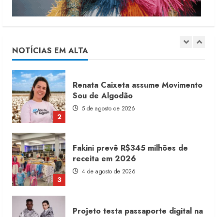
Moda vende US$63,7 bilhões em
produtos licenciados
6 de agosto de 2026
NOTÍCIAS EM ALTA
1
Renata Caixeta assume Movimento
Sou de Algodão
5 de agosto de 2026
2
Fakini prevê R$345 milhões de
receita em 2026
4 de agosto de 2026
3
Projeto testa passaporte digital na