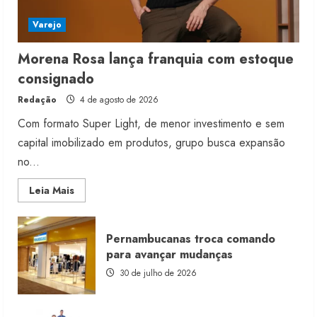
Varejo
Morena Rosa lança franquia com estoque
consignado
Redação
4 de agosto de 2026
Com formato Super Light, de menor investimento e sem
capital imobilizado em produtos, grupo busca expansão
no...
Read
Leia Mais
more
about
Morena
Rosa
Pernambucanas troca comando
lança
franquia
para avançar mudanças
com
estoque
30 de julho de 2026
consignado