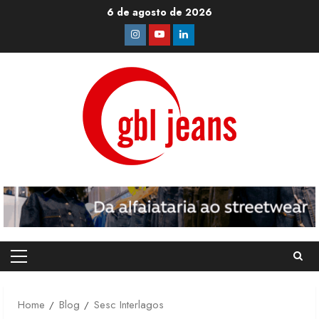
Skip
6 de agosto de 2026
to
Instagram
Youtube
Linkedin
content
Primary
Menu
Home
Blog
Sesc Interlagos