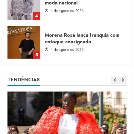
moda nacional
4 de agosto de 2026
4
Morena Rosa lança franquia com
estoque consignado
4 de agosto de 2026
5
Moda vende US$63,7 bilhões em
TENDÊNCIAS
produtos licenciados
6 de agosto de 2026
1
Renata Caixeta assume Movimento
Sou de Algodão
5 de agosto de 2026
2