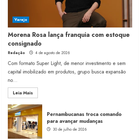
Varejo
Morena Rosa lança franquia com estoque
consignado
Redação
4 de agosto de 2026
Com formato Super Light, de menor investimento e sem
capital imobilizado em produtos, grupo busca expansão
no...
Read
Leia Mais
more
about
Morena
Rosa
Pernambucanas troca comando
lança
franquia
para avançar mudanças
com
estoque
30 de julho de 2026
consignado