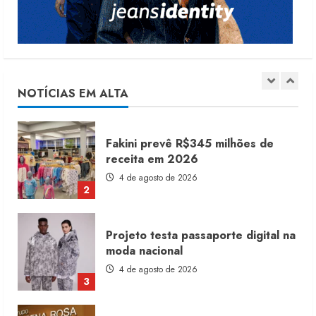
1
Fakini prevê R$345 milhões de
receita em 2026
4 de agosto de 2026
NOTÍCIAS EM ALTA
2
Projeto testa passaporte digital na
moda nacional
4 de agosto de 2026
3
Morena Rosa lança franquia com
estoque consignado
4 de agosto de 2026
4