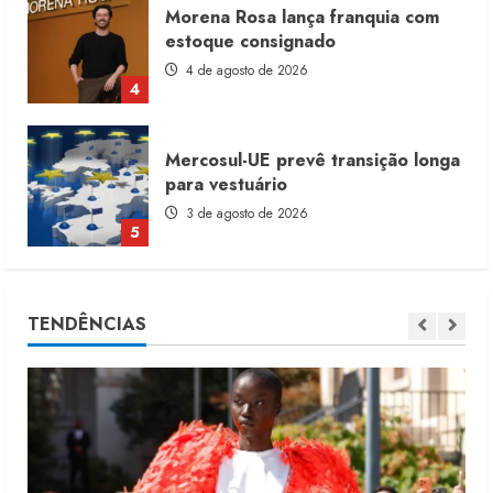
Mercosul-UE prevê transição longa
para vestuário
3 de agosto de 2026
5
Renata Caixeta assume Movimento
Sou de Algodão
5 de agosto de 2026
1
Fakini prevê R$345 milhões de
TENDÊNCIAS
receita em 2026
4 de agosto de 2026
2
Projeto testa passaporte digital na
moda nacional