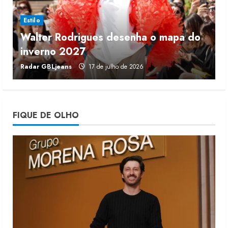
4 de agosto de 2026
3
Estilo
Walter Rodrigues desenha o mapa do
Morena Rosa lança franquia com
inverno 2027
r
estoque consignado
Radar GBLjeans
17 de julho de 2026
J
4 de agosto de 2026
4
Mercosul-UE prevê transição longa
FIQUE DE OLHO
para vestuário
3 de agosto de 2026
5