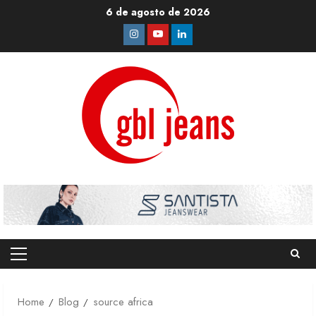
Skip
6 de agosto de 2026
to
Instagram
Youtube
Linkedin
content
Primary
Menu
Home
Blog
source africa