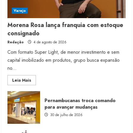
Varejo
Morena Rosa lança franquia com estoque
consignado
Redação
4 de agosto de 2026
Com formato Super Light, de menor investimento e sem
capital imobilizado em produtos, grupo busca expansão
no...
Read
Leia Mais
more
about
Morena
Rosa
Pernambucanas troca comando
lança
franquia
para avançar mudanças
com
estoque
30 de julho de 2026
consignado