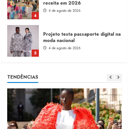
moda nacional
4 de agosto de 2026
5
Dia dos Pais reforça retomada da
moda no varejo
7 de agosto de 2026
1
Moda vende US$63,7 bilhões em
TENDÊNCIAS
produtos licenciados
6 de agosto de 2026
2
Renata Caixeta assume Movimento
Sou de Algodão
5 de agosto de 2026
3