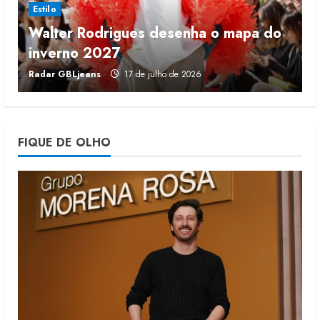
Estilo
Walter Rodrigues desenha o mapa do
Fakini prevê R$345 milhões de
inverno 2027
r
receita em 2026
Radar GBLjeans
17 de julho de 2026
J
4 de agosto de 2026
4
Projeto testa passaporte digital na
FIQUE DE OLHO
moda nacional
4 de agosto de 2026
5