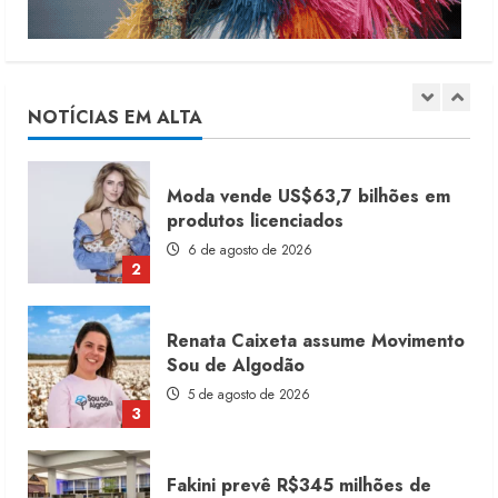
Moda vende US$63,7 bilhões em
produtos licenciados
6 de agosto de 2026
NOTÍCIAS EM ALTA
2
Renata Caixeta assume Movimento
Sou de Algodão
5 de agosto de 2026
3
Fakini prevê R$345 milhões de
receita em 2026
4 de agosto de 2026
4
Projeto testa passaporte digital na