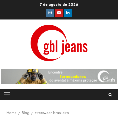
Skip
7 de agosto de 2026
to
Instagram
Youtube
Linkedin
content
Primary
Menu
Home
Blog
streetwear brasileiro