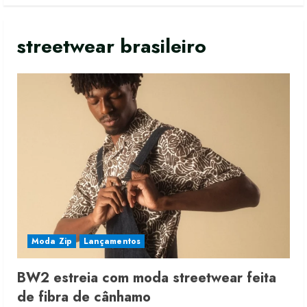
streetwear brasileiro
Moda vende US$63,7 bilhões em
produtos licenciados
6 de agosto de 2026
Moda Zip
Lançamentos
2
BW2 estreia com moda streetwear feita
Renata Caixeta assume Movimento
de fibra de cânhamo
Sou de Algodão