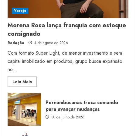
Varejo
Morena Rosa lança franquia com estoque
consignado
Redação
4 de agosto de 2026
Com formato Super Light, de menor investimento e sem
capital imobilizado em produtos, grupo busca expansão
no...
Read
Leia Mais
more
about
Morena
Rosa
Pernambucanas troca comando
lança
franquia
para avançar mudanças
com
estoque
30 de julho de 2026
consignado