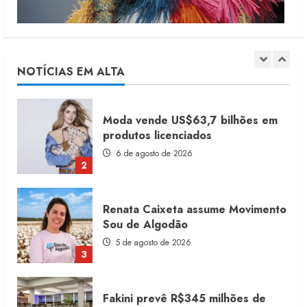
Dia dos Pais reforça retomada da
moda no varejo
7 de agosto de 2026
NOTÍCIAS EM ALTA
1
Moda vende US$63,7 bilhões em
produtos licenciados
6 de agosto de 2026
2
Renata Caixeta assume Movimento
Sou de Algodão
5 de agosto de 2026
3
Fakini prevê R$345 milhões de