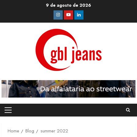
Skip
9 de agosto de 2026
to
Instagram
Youtube
Linkedin
content
Primary
Menu
Home
Blog
summer 2022