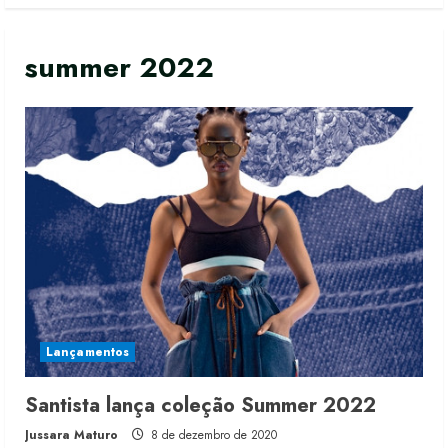
summer 2022
Lançamentos
Santista lança coleção Summer 2022
Moda vende US$63,7 bilhões em
Jussara Maturo
8 de dezembro de 2020
produtos licenciados