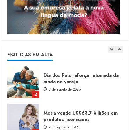
receita em 2026
4 de agosto de 2026
5
Alto Giro prevê 28 novas franquias
até fim de 2027
10 de agosto de 2026
NOTÍCIAS EM ALTA
1
Dia dos Pais reforça retomada da
moda no varejo
7 de agosto de 2026
2
Moda vende US$63,7 bilhões em
produtos licenciados
6 de agosto de 2026