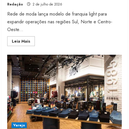
Redação
2 de julho de 2026
Rede de moda lança modelo de franquia light para
expandir operações nas regiões Sul, Norte e Centro-
Oeste...
Read
Leia Mais
more
about
Taco
muda
plano
e
prevê
abrir
10
lojas
em
2026
Varejo