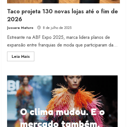
Taco projeta 130 novas lojas até o fim de
Dia dos Pais reforça retomada da
2026
moda no varejo
Jussara Maturo
8 de julho de 2025
7 de agosto de 2026
2
Estreante na ABF Expo 2025, marca lidera planos de
expansão entre franquias de moda que participaram da...
Moda vende US$63,7 bilhões em
Read
Leia Mais
produtos licenciados
more
about
6 de agosto de 2026
Taco
3
projeta
130
novas
lojas
até
Renata Caixeta assume Movimento
o
Sou de Algodão
fim
de
2026
5 de agosto de 2026
4
Fakini prevê R$345 milhões de