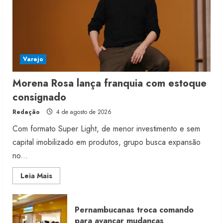
4 de agosto de 2026
5
Varejo
Morena Rosa lança franquia com estoque
consignado
Redação
4 de agosto de 2026
Com formato Super Light, de menor investimento e sem
capital imobilizado em produtos, grupo busca expansão
no...
Read
Leia Mais
more
about
Morena
Rosa
Pernambucanas troca comando
lança
franquia
para avançar mudanças