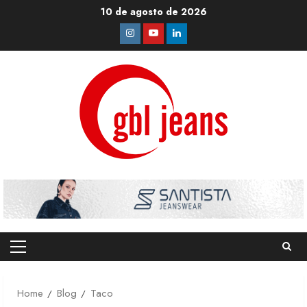
Skip
10 de agosto de 2026
to
Instagram
Youtube
Linkedin
content
Primary
Menu
Home
Blog
Taco