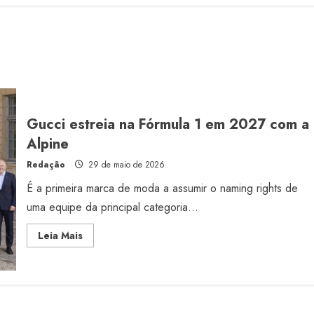
Gucci estreia na Fórmula 1 em 2027 com a
Alpine
Redação
29 de maio de 2026
É a primeira marca de moda a assumir o naming rights de
uma equipe da principal categoria...
Read
Leia Mais
more
about
Gucci
estreia
na
Fórmula
1
em