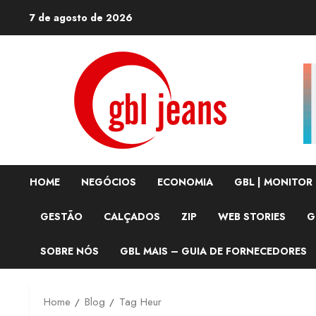
Skip
7 de agosto de 2026
to
content
HOME
NEGÓCIOS
ECONOMIA
GBL | MONITOR
GESTÃO
CALÇADOS
ZIP
WEB STORIES
G
SOBRE NÓS
GBL MAIS – GUIA DE FORNECEDORES
Home
Blog
Tag Heur