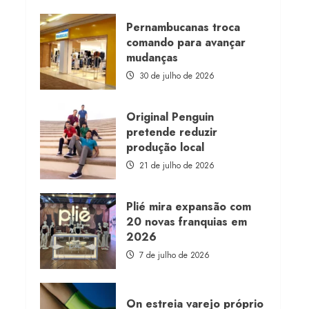
about
Morena
Rosa
Pernambucanas troca
lança
comando para avançar
franquia
com
mudanças
estoque
consignado
30 de julho de 2026
Original Penguin
pretende reduzir
produção local
21 de julho de 2026
Plié mira expansão com
20 novas franquias em
2026
7 de julho de 2026
On estreia varejo próprio