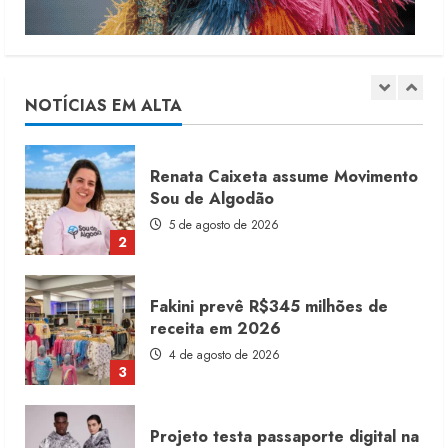
Moda vende US$63,7 bilhões em
produtos licenciados
6 de agosto de 2026
NOTÍCIAS EM ALTA
1
Renata Caixeta assume Movimento
Sou de Algodão
5 de agosto de 2026
2
Fakini prevê R$345 milhões de
receita em 2026
4 de agosto de 2026
3
Projeto testa passaporte digital na