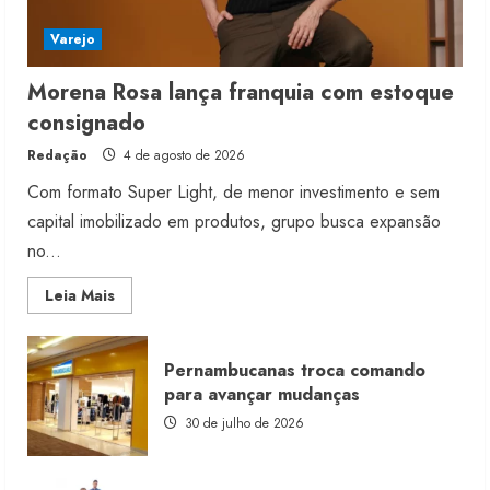
Varejo
Morena Rosa lança franquia com estoque
consignado
Redação
4 de agosto de 2026
Com formato Super Light, de menor investimento e sem
capital imobilizado em produtos, grupo busca expansão
no...
Read
Leia Mais
more
about
Morena
Rosa
Pernambucanas troca comando
lança
franquia
para avançar mudanças
com
estoque
30 de julho de 2026
consignado