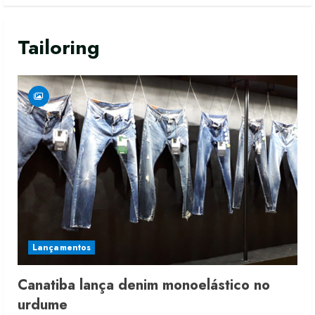
Tailoring
Lançamentos
Canatiba lança denim monoelástico no
Renata Caixeta assume Movimento
urdume
Sou de Algodão