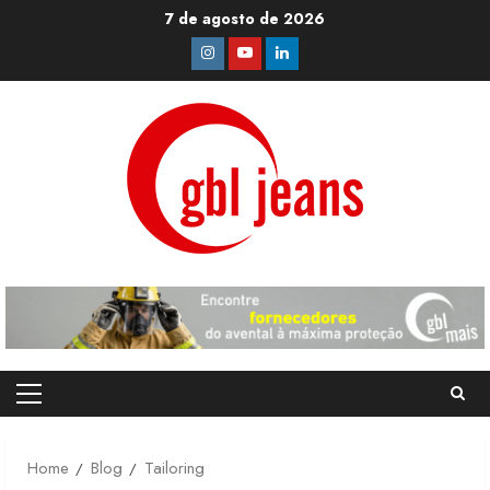
Skip
7 de agosto de 2026
to
Instagram
Youtube
Linkedin
content
Primary
Menu
Home
Blog
Tailoring