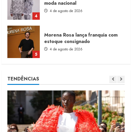
moda nacional
4 de agosto de 2026
4
Morena Rosa lança franquia com
estoque consignado
4 de agosto de 2026
5
Moda vende US$63,7 bilhões em
TENDÊNCIAS
produtos licenciados
6 de agosto de 2026
1
Renata Caixeta assume Movimento
Sou de Algodão
5 de agosto de 2026
2