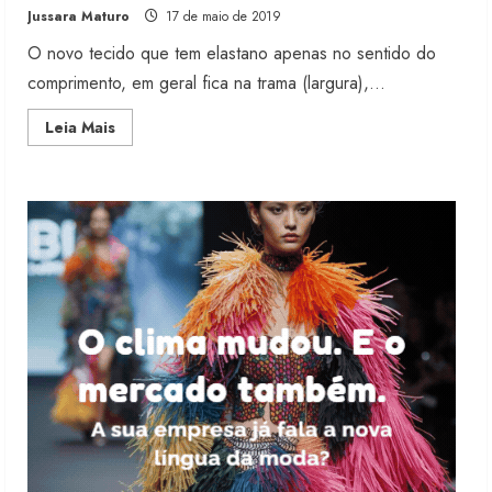
Jussara Maturo
17 de maio de 2019
5 de agosto de 2026
2
O novo tecido que tem elastano apenas no sentido do
comprimento, em geral fica na trama (largura),...
Fakini prevê R$345 milhões de
Read
Leia Mais
receita em 2026
more
about
4 de agosto de 2026
Canatiba
3
lança
denim
monoelástico
no
urdume
Projeto testa passaporte digital na
moda nacional
4 de agosto de 2026
4
Morena Rosa lança franquia com
estoque consignado
4 de agosto de 2026
5