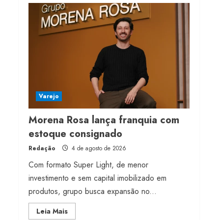
Projeto testa passaporte
digital na moda nacional
4 de agosto de 2026
4
Morena Rosa lança
franquia com estoque
consignado
Varejo
4 de agosto de 2026
5
Morena Rosa lança franquia com
estoque consignado
Redação
4 de agosto de 2026
Com formato Super Light, de menor
investimento e sem capital imobilizado em
produtos, grupo busca expansão no...
Read
Leia Mais
more