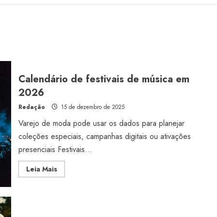
Calendário de festivais de música em
2026
Redação
15 de dezembro de 2025
Varejo de moda pode usar os dados para planejar
coleções especiais, campanhas digitais ou ativações
presenciais Festivais...
Read
Leia Mais
more
about
Calendário
de
festivais
de
música