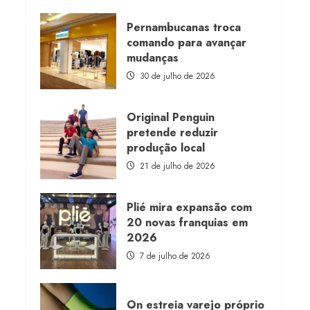
about
Morena
Rosa
Pernambucanas troca
lança
comando para avançar
franquia
com
mudanças
estoque
consignado
30 de julho de 2026
Original Penguin
pretende reduzir
produção local
21 de julho de 2026
Plié mira expansão com
20 novas franquias em
2026
7 de julho de 2026
On estreia varejo próprio