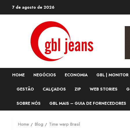
Skip
7 de agosto de 2026
to
content
HOME
NEGÓCIOS
ECONOMIA
GBL | MONITOR
GESTÃO
CALÇADOS
ZIP
WEB STORIES
G
SOBRE NÓS
GBL MAIS – GUIA DE FORNECEDORES
Home
Blog
Time warp Brasil