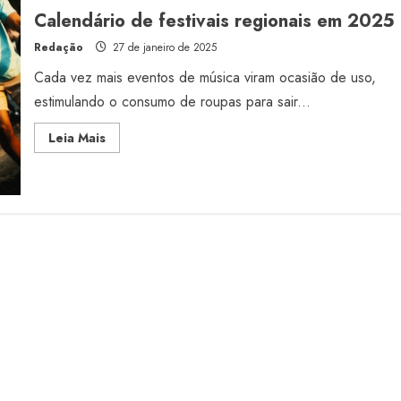
em
Calendário de festivais regionais em 2025
2026
Redação
27 de janeiro de 2025
Cada vez mais eventos de música viram ocasião de uso,
estimulando o consumo de roupas para sair...
Read
Leia Mais
more
about
Calendário
de
festivais
regionais
em
2025