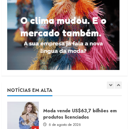
moda nacional
4 de agosto de 2026
5
Dia dos Pais reforça retomada da
moda no varejo
7 de agosto de 2026
1
Moda vende US$63,7 bilhões em
produtos licenciados
6 de agosto de 2026
NOTÍCIAS EM ALTA
2
Renata Caixeta assume Movimento
Sou de Algodão
5 de agosto de 2026