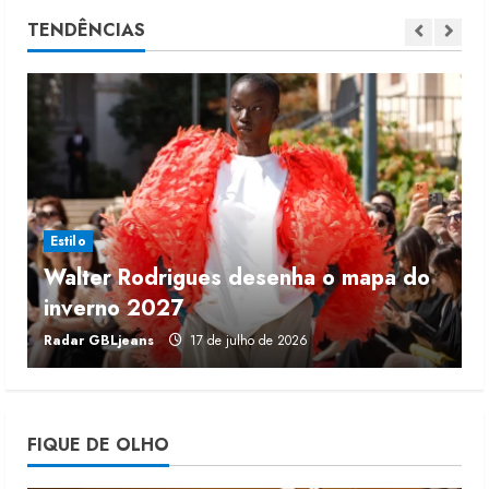
Moda vende US$63,7 bilhões em
TENDÊNCIAS
produtos licenciados
6 de agosto de 2026
2
Renata Caixeta assume Movimento
Sou de Algodão
5 de agosto de 2026
3
Estilo
Walter Rodrigues desenha o mapa do
Fakini prevê R$345 milhões de
inverno 2027
r
receita em 2026
Radar GBLjeans
17 de julho de 2026
J
4 de agosto de 2026
4
Projeto testa passaporte digital na
FIQUE DE OLHO
moda nacional
4 de agosto de 2026