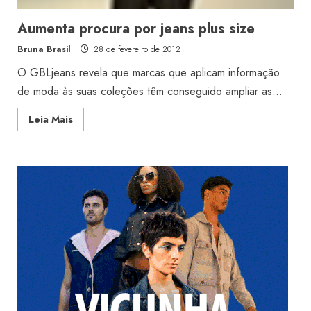
Projeto testa passaporte digital na
Aumenta procura por jeans plus size
moda nacional
Bruna Brasil
28 de fevereiro de 2012
4 de agosto de 2026
3
O GBLjeans revela que marcas que aplicam informação
de moda às suas coleções têm conseguido ampliar as...
Morena Rosa lança franquia com
Read
Leia Mais
estoque consignado
more
about
4 de agosto de 2026
Aumenta
4
procura
por
jeans
plus
size
Mercosul-UE prevê transição longa
para vestuário
3 de agosto de 2026
5
Renata Caixeta assume Movimento
Sou de Algodão