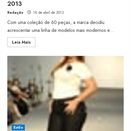
2013
Redação
16 de abril de 2013
Com uma coleção de 60 peças, a marca decidiu
acrescentar uma linha de modelos mais modernos e...
Read
Leia Mais
more
about
Valença
inclui
linha
jovem
no
inverno
2013
Fakini prevê R$345 milhões de
receita em 2026
4 de agosto de 2026
2
Estilo