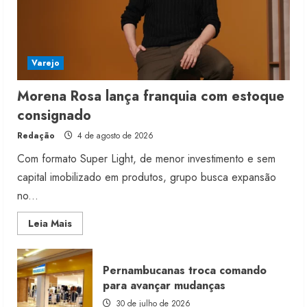
Varejo
Morena Rosa lança franquia com estoque
consignado
Redação
4 de agosto de 2026
Com formato Super Light, de menor investimento e sem
capital imobilizado em produtos, grupo busca expansão
no...
Read
Leia Mais
more
about
Morena
Rosa
Pernambucanas troca comando
lança
franquia
para avançar mudanças
com
estoque
30 de julho de 2026