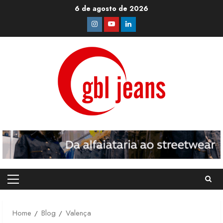
Skip
6 de agosto de 2026
to
Instagram
Youtube
Linkedin
content
Primary
Menu
Home
Blog
Valença