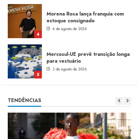
Mercosul-UE prevê transição longa
para vestuário
3 de agosto de 2026
5
Renata Caixeta assume Movimento
Sou de Algodão
5 de agosto de 2026
1
Fakini prevê R$345 milhões de
TENDÊNCIAS
receita em 2026
4 de agosto de 2026
2
Projeto testa passaporte digital na