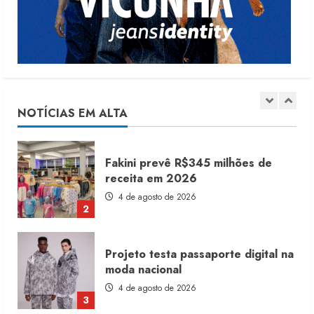
5 de agosto de 2026
1
Fakini prevê R$345 milhões de
receita em 2026
4 de agosto de 2026
NOTÍCIAS EM ALTA
2
Projeto testa passaporte digital na
moda nacional
4 de agosto de 2026
3
Morena Rosa lança franquia com
estoque consignado
4 de agosto de 2026
4