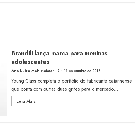
Brandili lança marca para meninas
adolescentes
Ana Luiza Mahlmeister
18 de outubro de 2016
Young Class completa o portfólio do fabricante catarinense
que conta com outras duas grifes para o mercado...
Read
Leia Mais
more
about
Brandili
lança
marca
para
meninas
adolescentes