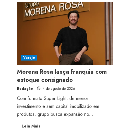
milhões de receita em
2026
4 de agosto de 2026
4
Projeto testa passaporte
digital na moda nacional
4 de agosto de 2026
Varejo
5
Morena Rosa lança franquia com
estoque consignado
Redação
4 de agosto de 2026
Com formato Super Light, de menor
investimento e sem capital imobilizado em
produtos, grupo busca expansão no...
Read
Leia Mais
more