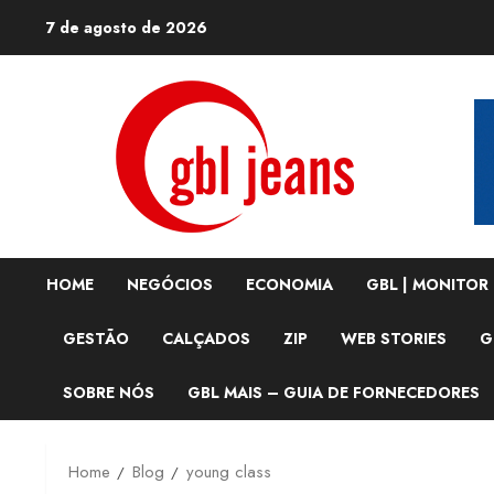
Skip
7 de agosto de 2026
to
content
HOME
NEGÓCIOS
ECONOMIA
GBL | MONITOR
GESTÃO
CALÇADOS
ZIP
WEB STORIES
G
SOBRE NÓS
GBL MAIS – GUIA DE FORNECEDORES
Home
Blog
young class