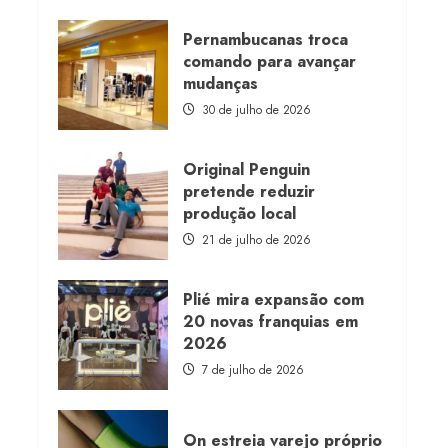
about
Morena
Rosa
Pernambucanas troca
lança
comando para avançar
franquia
com
mudanças
estoque
consignado
30 de julho de 2026
Original Penguin
pretende reduzir
produção local
21 de julho de 2026
Plié mira expansão com
20 novas franquias em
2026
7 de julho de 2026
On estreia varejo próprio