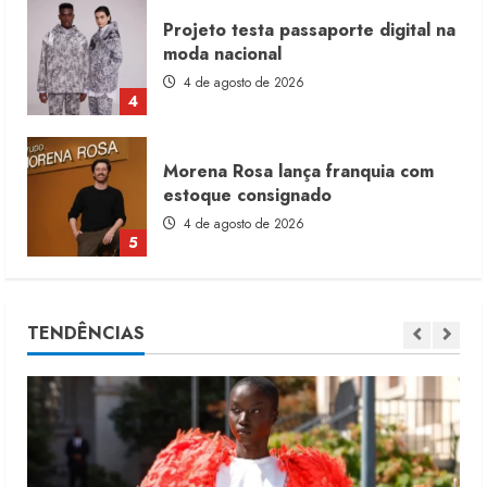
Morena Rosa lança franquia com
estoque consignado
4 de agosto de 2026
5
Moda vende US$63,7 bilhões em
produtos licenciados
6 de agosto de 2026
1
Renata Caixeta assume Movimento
TENDÊNCIAS
Sou de Algodão
5 de agosto de 2026
2
Fakini prevê R$345 milhões de
receita em 2026