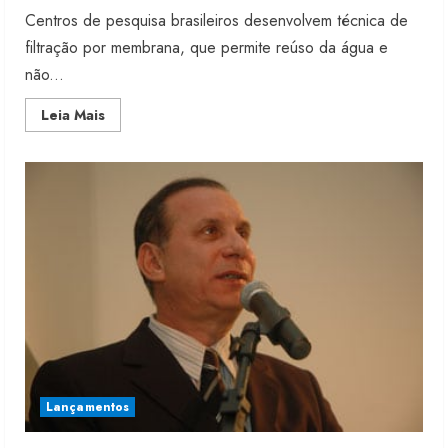
Centros de pesquisa brasileiros desenvolvem técnica de
filtração por membrana, que permite reúso da água e
não...
Read
Leia Mais
more
about
Nova
tecnologia
para
tratar
efluentes
Lançamentos