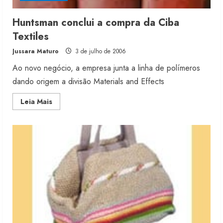
Huntsman conclui a compra da Ciba
Textiles
Jussara Maturo
3 de julho de 2006
Ao novo negócio, a empresa junta a linha de polímeros
dando origem a divisão Materials and Effects
Read
Leia Mais
more
about
Huntsman
conclui
a
compra
da
Ciba
Textiles