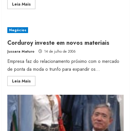
Read
Leia Mais
more
about
Tecnoblu,
dobrar
de
tamanho
Negócios
até
2009
Corduroy investe em novos materiais
Jussara Maturo
14 de julho de 2006
Empresa faz do relacionamento próximo com o mercado
de ponta da moda o trunfo para expandir os...
Read
Leia Mais
more
about
Corduroy
investe
em
novos
materiais