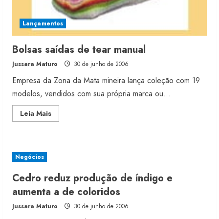
Lançamentos
Bolsas saídas de tear manual
Jussara Maturo
30 de junho de 2006
Empresa da Zona da Mata mineira lança coleção com 19
modelos, vendidos com sua própria marca ou...
Read
Leia Mais
more
about
Bolsas
saídas
de
tear
Negócios
manual
Renata Caixeta assume Movimento
Sou de Algodão
Cedro reduz produção de índigo e
5 de agosto de 2026
aumenta a de coloridos
2
Jussara Maturo
30 de junho de 2006