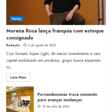
Varejo
Morena Rosa lança franquia com estoque
consignado
Redação
4 de agosto de 2026
Com formato Super Light, de menor investimento e sem
capital imobilizado em produtos, grupo busca expansão
no...
Read
Leia Mais
more
about
Morena
Rosa
Pernambucanas troca comando
lança
franquia
para avançar mudanças
com
estoque
30 de julho de 2026
consignado