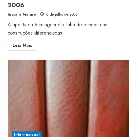
2006
Jussara Maturo
6 de julho de 2006
A aposta da tecelagem é a linha de tecidos com
construções diferenciadas
Read
Leia Mais
more
about
Meta
da
Horizonte
é
crescer
10%,
em
2006
Internacional