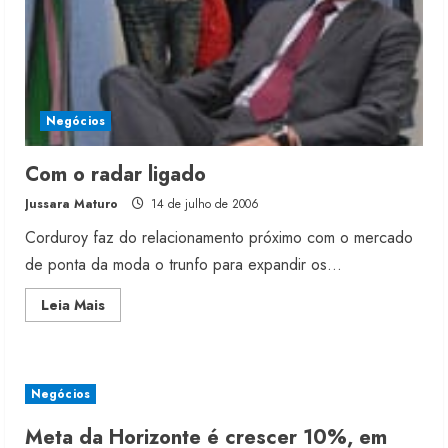
Negócios
Com o radar ligado
Jussara Maturo
14 de julho de 2006
Corduroy faz do relacionamento próximo com o mercado
de ponta da moda o trunfo para expandir os...
Read
Leia Mais
more
about
Com
o
radar
ligado
Negócios
Meta da Horizonte é crescer 10%, em