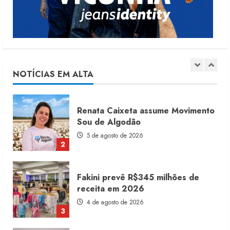
6 de agosto de 2026
1
Renata Caixeta assume Movimento
Sou de Algodão
5 de agosto de 2026
NOTÍCIAS EM ALTA
2
Fakini prevê R$345 milhões de
receita em 2026
4 de agosto de 2026
3
Projeto testa passaporte digital na
moda nacional
4 de agosto de 2026
4