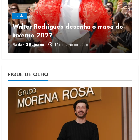
4 de agosto de 2026
3
Estilo
Walter Rodrigues desenha o mapa do
Projeto testa passaporte digital na
inverno 2027
r
moda nacional
Radar GBLjeans
17 de julho de 2026
J
4 de agosto de 2026
4
Morena Rosa lança franquia com
FIQUE DE OLHO
estoque consignado
4 de agosto de 2026
5