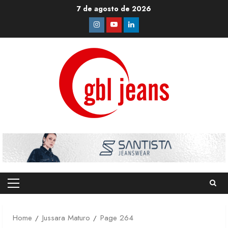
Skip
7 de agosto de 2026
to
Instagram
Youtube
Linkedin
content
Primary
Menu
Home
Jussara Maturo
Page 264