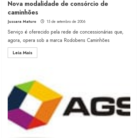
Nova modalidade de consórcio de
caminhões
Jussara Maturo
15 de setembro de 2006
Serviço é oferecido pela rede de concessionárias que,
agora, opera sob a marca Rodobens Caminhões
Read
Leia Mais
more
about
Nova
modalidade
de
consórcio
de
caminhões