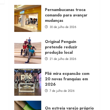
about
Morena
Rosa
Pernambucanas troca
lança
comando para avançar
franquia
com
mudanças
estoque
consignado
30 de julho de 2026
Original Penguin
pretende reduzir
produção local
21 de julho de 2026
Plié mira expansão com
20 novas franquias em
2026
7 de julho de 2026
On estreia varejo próprio