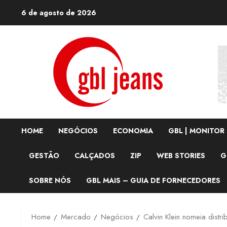
Skip
6 de agosto de 2026
to
content
HOME
NEGÓCIOS
ECONOMIA
GBL | MONITOR
GESTÃO
CALÇADOS
ZIP
WEB STORIES
G
SOBRE NÓS
GBL MAIS – GUIA DE FORNECEDORES
Home
Mercado
Negócios
Calvin Klein nomeia distr