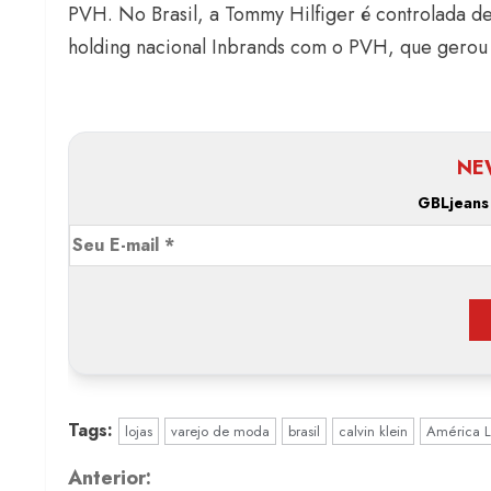
PVH. No Brasil, a Tommy Hilfiger é controlada des
holding nacional Inbrands com o PVH, que gerou 
NE
GBLjeans
Tags:
lojas
varejo de moda
brasil
calvin klein
América L
C
Anterior: