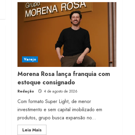
franquia com estoque
consignado
4 de agosto de 2026
4
Mercosul-UE prevê
transição longa para
vestuário
Varejo
3 de agosto de 2026
5
Morena Rosa lança franquia com
estoque consignado
Redação
4 de agosto de 2026
Com formato Super Light, de menor
investimento e sem capital imobilizado em
produtos, grupo busca expansão no...
Read
Leia Mais
more