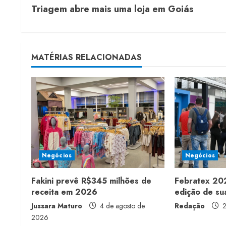
Triagem abre mais uma loja em Goiás
o
n
t
MATÉRIAS RELACIONADAS
i
n
u
e
Negócios
Negócios
R
Fakini prevê R$345 milhões de
Febratex 202
e
receita em 2026
edição de sua
a
Jussara Maturo
4 de agosto de
Redação
2
2026