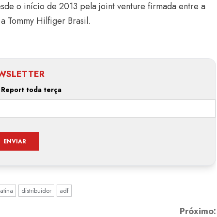
de o início de 2013 pela joint venture firmada entre a
a Tommy Hilfiger Brasil.
WSLETTER
 Report toda terça
Estilo
Radiant Earth será a cor d
de 2028 da WGSN
Radar GBLjeans
24 de março de 2026
atina
distribuidor
adf
Próximo: