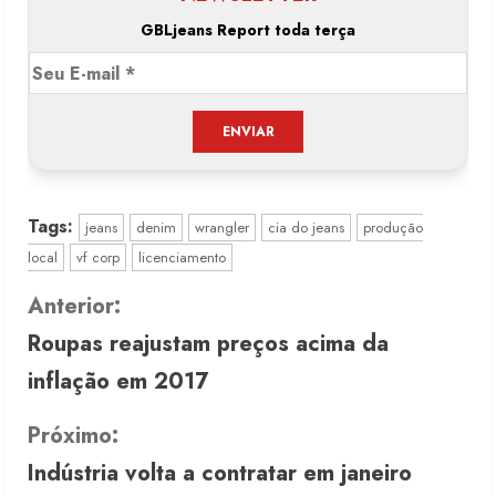
GBLjeans Report toda terça
Tags:
jeans
denim
wrangler
cia do jeans
produção
local
vf corp
licenciamento
C
Anterior:
Roupas reajustam preços acima da
o
inflação em 2017
n
Próximo:
t
Indústria volta a contratar em janeiro
i