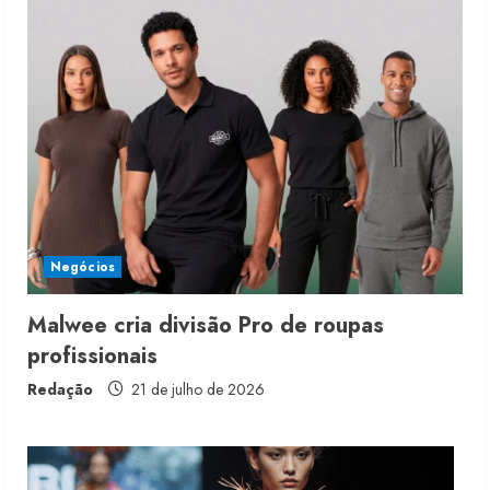
Moda vende US$63,7 bilhões em
produtos licenciados
6 de agosto de 2026
2
Renata Caixeta assume Movimento
Sou de Algodão
Negócios
5 de agosto de 2026
3
Malwee cria divisão Pro de roupas
profissionais
Fakini prevê R$345 milhões de
receita em 2026
Redação
21 de julho de 2026
4 de agosto de 2026
4