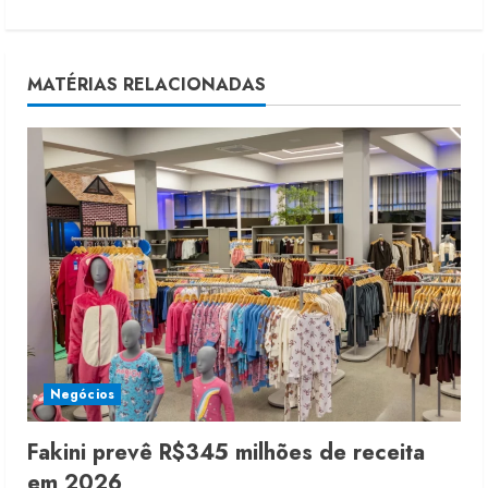
n
u
MATÉRIAS RELACIONADAS
e
R
e
a
d
i
Negócios
n
g
Fakini prevê R$345 milhões de receita
em 2026