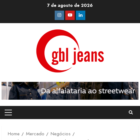
Skip
7 de agosto de 2026
to
Instagram
Youtube
Linkedin
content
Primary
Menu
Home
Mercado
Negócios