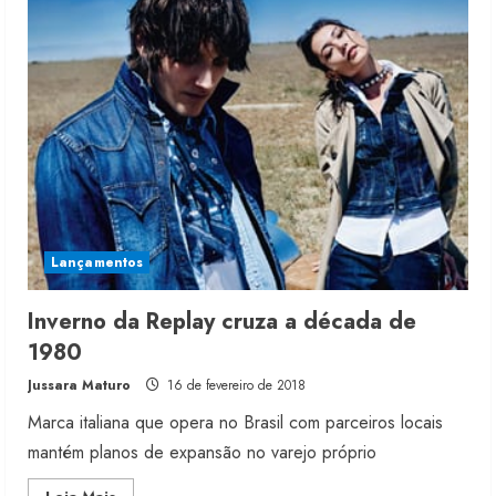
do
Jeans
assume
Wrangler
no
Brasil
Lançamentos
Inverno da Replay cruza a década de
1980
Jussara Maturo
16 de fevereiro de 2018
Marca italiana que opera no Brasil com parceiros locais
mantém planos de expansão no varejo próprio