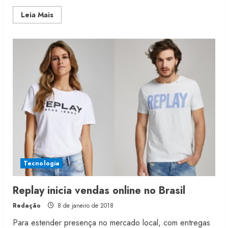
Read
Leia Mais
more
about
Levi’s
anuncia
verão
2019
para
parceiros
Moda vende US$63,7 bilhões em
produtos licenciados
Tecnologia
6 de agosto de 2026
2
Replay inicia vendas online no Brasil
Redação
8 de janeiro de 2018
Renata Caixeta assume Movimento
Sou de Algodão
Para estender presença no mercado local, com entregas