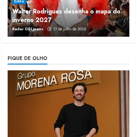
Estilo
Walter Rodrigues desenha o mapa do
Fakini prevê R$345 milhões de
inverno 2027
r
receita em 2026
Radar GBLjeans
17 de julho de 2026
J
4 de agosto de 2026
4
Projeto testa passaporte digital na
FIQUE DE OLHO
moda nacional
4 de agosto de 2026
5