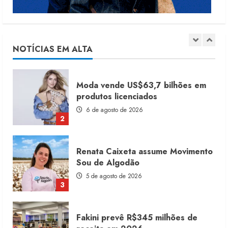
Moda vende US$63,7 bilhões em
produtos licenciados
6 de agosto de 2026
NOTÍCIAS EM ALTA
2
Renata Caixeta assume Movimento
Sou de Algodão
5 de agosto de 2026
3
Fakini prevê R$345 milhões de
receita em 2026
4 de agosto de 2026
4
Projeto testa passaporte digital na