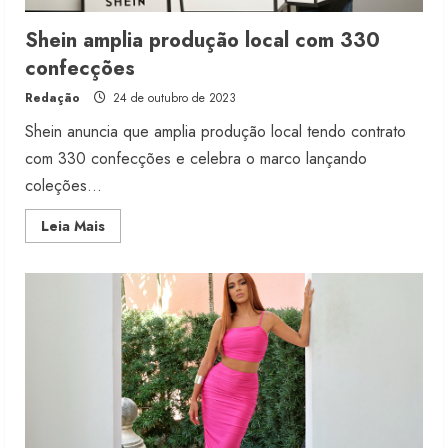
Shein amplia produção local com 330
confecções
Redação
24 de outubro de 2023
Shein anuncia que amplia produção local tendo contrato
com 330 confecções e celebra o marco lançando
coleções...
Read
Leia Mais
more
about
Shein
amplia
produção
local
com
330
confecções