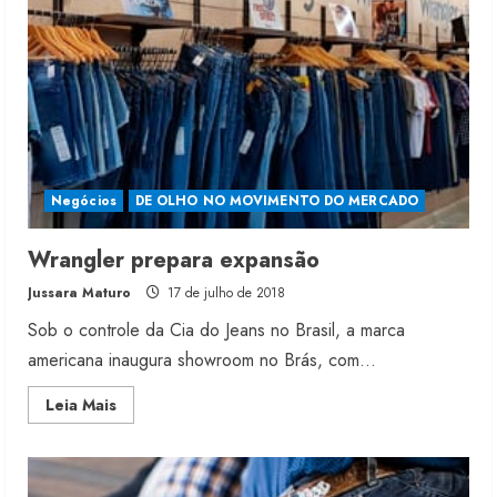
Negócios
DE OLHO NO MOVIMENTO DO MERCADO
Wrangler prepara expansão
Jussara Maturo
17 de julho de 2018
Sob o controle da Cia do Jeans no Brasil, a marca
americana inaugura showroom no Brás, com...
Read
Leia Mais
more
about
Wrangler
prepara
expansão