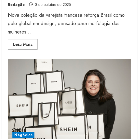
Redação
8 de outubro de 2025
Nova coleção da varejista francesa reforça Brasil como
polo global em design, pensado para morfologia das
mulheres...
Read
Leia Mais
more
about
Decathlon
expande
produção
local
da
linha
fitness
Negócios