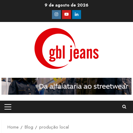
Skip
9 de agosto de 2026
to
Instagram
Youtube
Linkedin
content
Primary
Menu
Home
Blog
produção local