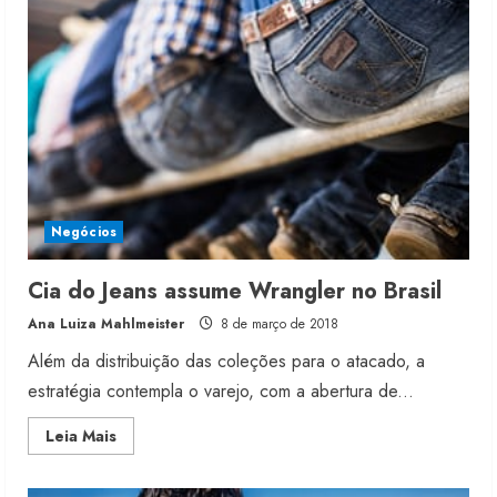
Negócios
Cia do Jeans assume Wrangler no Brasil
Ana Luiza Mahlmeister
8 de março de 2018
Além da distribuição das coleções para o atacado, a
estratégia contempla o varejo, com a abertura de...
Read
Leia Mais
more
about
Cia