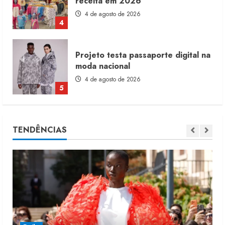
moda nacional
4 de agosto de 2026
5
Dia dos Pais reforça retomada da
moda no varejo
7 de agosto de 2026
1
Moda vende US$63,7 bilhões em
TENDÊNCIAS
produtos licenciados
6 de agosto de 2026
2
Renata Caixeta assume Movimento
Sou de Algodão
5 de agosto de 2026
3