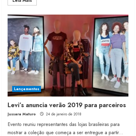
Read
Leia Mais
more
about
Inverno
da
Replay
cruza
a
década
de
1980
Lançamentos
Levi’s anuncia verão 2019 para parceiros
Jussara Maturo
24 de janeiro de 2018
Evento reuniu representantes das lojas brasileiras para
mostrar a coleção que começa a ser entregue a partir...