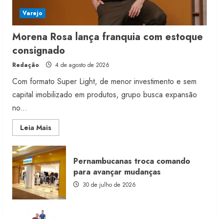
Varejo
Morena Rosa lança franquia com estoque
consignado
Redação
4 de agosto de 2026
Com formato Super Light, de menor investimento e sem
capital imobilizado em produtos, grupo busca expansão
no...
Read
Leia Mais
more
about
Morena
Rosa
Pernambucanas troca comando
lança
franquia
para avançar mudanças
com
estoque
30 de julho de 2026
consignado