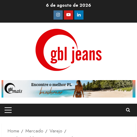
Skip
6 de agosto de 2026
to
Instagram
Youtube
Linkedin
content
Primary
Menu
Home
Mercado
Varejo