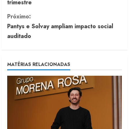
trimestre
n
Próximo:
t
Pantys e Solvay ampliam impacto social
i
auditado
n
u
MATÉRIAS RELACIONADAS
e
R
e
a
d
i