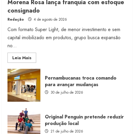
Morena Rosa lança franquia com estoque
consignado
Redação
4 de agosto de 2026
Com formato Super Light, de menor investimento e sem
capital imobilizado em produtos, grupo busca expansão
no...
Read
Leia Mais
more
about
Morena
Rosa
Pernambucanas troca comando
lança
franquia
para avançar mudanças
com
estoque
30 de julho de 2026
consignado
Original Penguin pretende reduzir
produção local
21 de julho de 2026