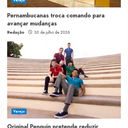
Varejo
Pernambucanas troca comando para
avançar mudanças
Redação
30 de julho de 2026
Fakini prevê R$345 milhões de
receita em 2026
4 de agosto de 2026
2
Projeto testa passaporte digital na
moda nacional
Varejo
4 de agosto de 2026
3
Original Penguin pretende reduzir