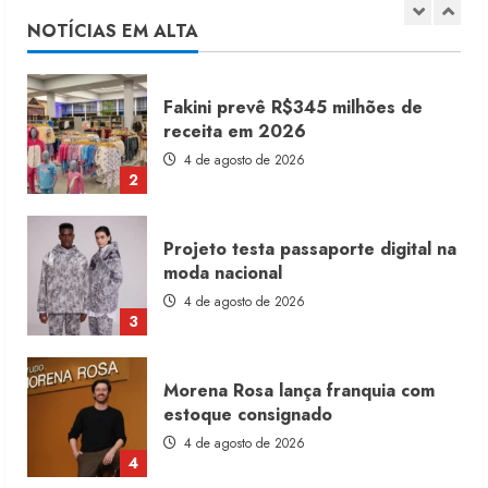
4 de agosto de 2026
NOTÍCIAS EM ALTA
2
Projeto testa passaporte digital na
moda nacional
4 de agosto de 2026
3
Morena Rosa lança franquia com
estoque consignado
4 de agosto de 2026
4
Mercosul-UE prevê transição longa
para vestuário
3 de agosto de 2026
5