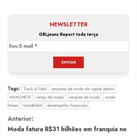
NEWSLETTER
GBLjeans Report toda terça
Tags:
Track & Field
empresa de moda de capital aberto
MANCHETE
varejo de moda
varejista de moda
moda
fitness
track&field
desempenho financeiro
C
Anterior:
Moda fatura R$31 bilhões em franquia no
o