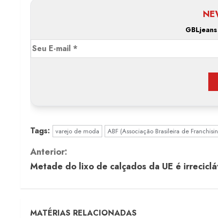
NE
GBLjeans
Tags:
varejo de moda
ABF (Associação Brasileira de Franchisi
C
Anterior:
Metade do lixo de calçados da UE é irreciclá
o
n
t
MATÉRIAS RELACIONADAS