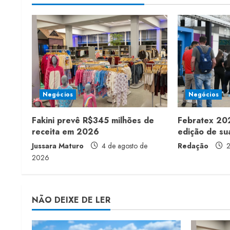
i
n
u
e
Negócios
Negócios
R
Fakini prevê R$345 milhões de
Febratex 202
e
receita em 2026
edição de sua
a
Jussara Maturo
4 de agosto de
Redação
2
2026
d
i
NÃO DEIXE DE LER
n