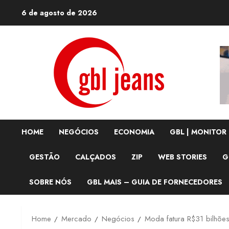
Skip
6 de agosto de 2026
to
content
HOME
NEGÓCIOS
ECONOMIA
GBL | MONITOR
GESTÃO
CALÇADOS
ZIP
WEB STORIES
G
SOBRE NÓS
GBL MAIS – GUIA DE FORNECEDORES
Home
Mercado
Negócios
Moda fatura R$31 bilhões