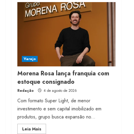
franquia com estoque
consignado
4 de agosto de 2026
4
Mercosul-UE prevê
transição longa para
vestuário
Varejo
3 de agosto de 2026
5
Morena Rosa lança franquia com
estoque consignado
Redação
4 de agosto de 2026
Com formato Super Light, de menor
investimento e sem capital imobilizado em
produtos, grupo busca expansão no...
Read
Leia Mais
more