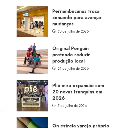
about
Morena
Rosa
Pernambucanas troca
lança
comando para avançar
franquia
com
mudanças
estoque
consignado
30 de julho de 2026
Original Penguin
pretende reduzir
produção local
21 de julho de 2026
Plié mira expansão com
20 novas franquias em
2026
7 de julho de 2026
On estreia varejo próprio