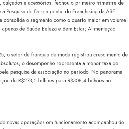
, calçados e acessórios, fechou o primeiro trimestre de
e a Pesquisa de Desempenho do Franchising da ABF
nte consolida o segmento como o quarto maior em volume
ás apenas de Saúde Beleza e Bem Estar; Alimentação
, o setor de franquia de moda registrou crescimento de
bsolutos, o desempenho representa a menor taxa de
Estilo
s pela pesquisa da associação no período. No panorama
Radiant Earth será a cor d
nçou de R$278,5 bilhões para R$308,4 bilhões no
de 2028 da WGSN
Radar GBLjeans
24 de março de 2026
o de novas operações em funcionamento acompanhou de