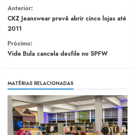
C
Anterior:
CKZ Jeanswear prevê abrir cinco lojas até
o
2011
n
Próximo:
t
Vide Bula cancela desfile no SPFW
i
n
u
MATÉRIAS RELACIONADAS
e
R
e