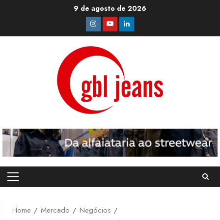
Skip
9 de agosto de 2026
to
Instagram
Youtube
Linkedin
content
Primary
Menu
Home
Mercado
Negócios