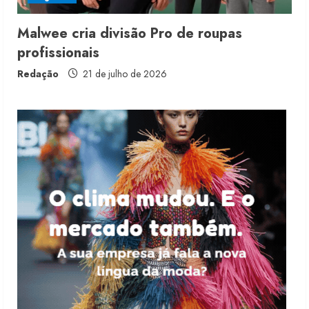
3
Malwee cria divisão Pro de roupas
profissionais
Fakini prevê R$345 milhões de
receita em 2026
Redação
21 de julho de 2026
4 de agosto de 2026
4
Projeto testa passaporte digital na
moda nacional
4 de agosto de 2026
5
Dia dos Pais reforça retomada da
moda no varejo
7 de agosto de 2026
1