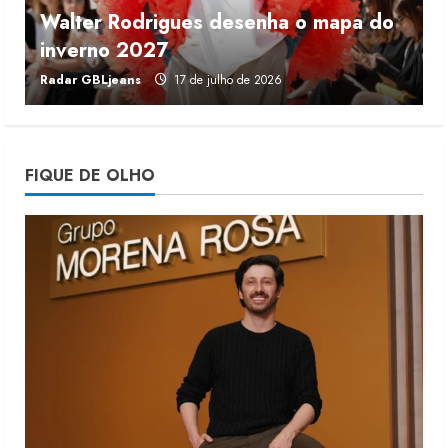
Walter Rodrigues desenha o mapa do
Fakini prevê R$345 milhões de
inverno 2027
r
receita em 2026
Radar GBLjeans
17 de julho de 2026
J
4 de agosto de 2026
4
Projeto testa passaporte digital na
FIQUE DE OLHO
moda nacional
4 de agosto de 2026
5