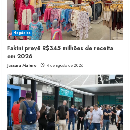
a
d
i
Negócios
n
g
Fakini prevê R$345 milhões de receita
em 2026
Jussara Maturo
4 de agosto de 2026