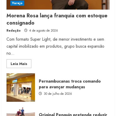
Varejo
Morena Rosa lança franquia com estoque
consignado
Redação
4 de agosto de 2026
Com formato Super Light, de menor investimento e sem
capital imobilizado em produtos, grupo busca expansão
no...
Read
Leia Mais
more
about
Morena
Rosa
Pernambucanas troca comando
lança
franquia
para avançar mudanças
com
estoque
30 de julho de 2026
consignado
Original Penguin pretende reduzir