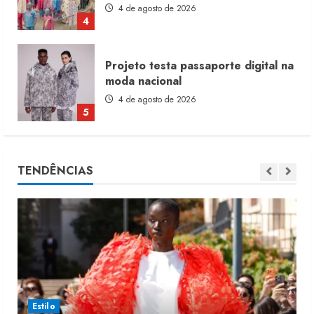
4 de agosto de 2026
5
Dia dos Pais reforça retomada da
moda no varejo
7 de agosto de 2026
1
Moda vende US$63,7 bilhões em
TENDÊNCIAS
produtos licenciados
6 de agosto de 2026
2
Renata Caixeta assume Movimento
Sou de Algodão
5 de agosto de 2026
3
Estilo