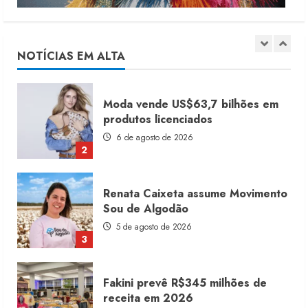
Moda vende US$63,7 bilhões em
produtos licenciados
6 de agosto de 2026
NOTÍCIAS EM ALTA
2
Renata Caixeta assume Movimento
Sou de Algodão
5 de agosto de 2026
3
Fakini prevê R$345 milhões de
receita em 2026
4 de agosto de 2026
4
Projeto testa passaporte digital na
moda nacional