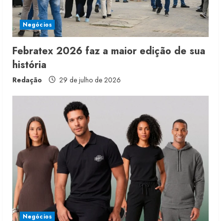
Negócios
Febratex 2026 faz a maior edição de sua
história
Redação
29 de julho de 2026
Renata Caixeta assume Movimento
Sou de Algodão
5 de agosto de 2026
2
Fakini prevê R$345 milhões de
receita em 2026
Negócios
4 de agosto de 2026