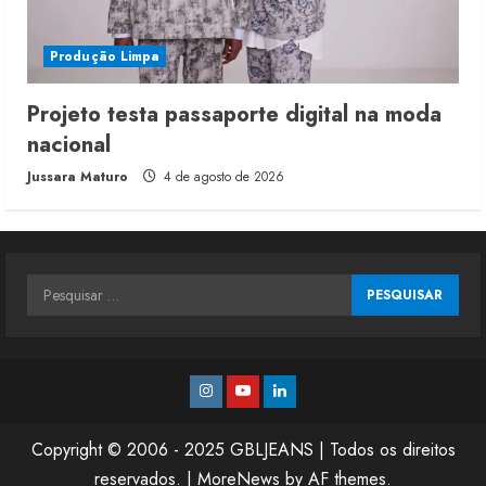
Produção Limpa
Projeto testa passaporte digital na moda
nacional
Jussara Maturo
4 de agosto de 2026
Pesquisar
por:
Instagram
Youtube
Linkedin
Copyright © 2006 - 2025 GBLJEANS | Todos os direitos
reservados.
|
MoreNews
by AF themes.