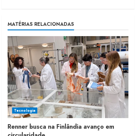
i
n
u
MATÉRIAS RELACIONADAS
e
R
e
a
d
i
Tecnologia
n
g
Renner busca na Finlândia avanço em
circularidade