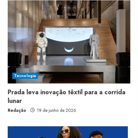
Fakini prevê R$345 milhões de
receita em 2026
4 de agosto de 2026
2
Projeto testa passaporte digital na
moda nacional
Tecnologia
4 de agosto de 2026
3
Prada leva inovação têxtil para a corrida
lunar
Morena Rosa lança franquia com
estoque consignado
Redação
19 de junho de 2026
4 de agosto de 2026
4