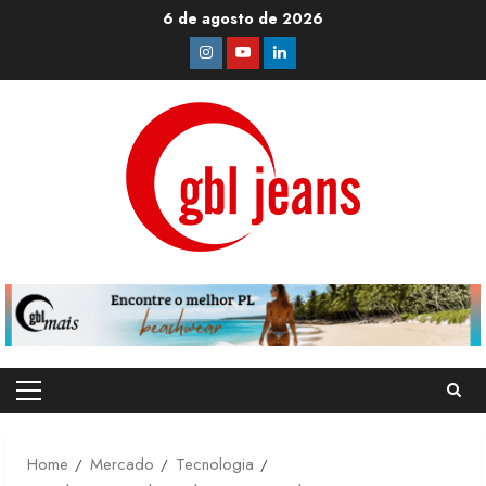
Skip
6 de agosto de 2026
to
Instagram
Youtube
Linkedin
content
Primary
Menu
Home
Mercado
Tecnologia