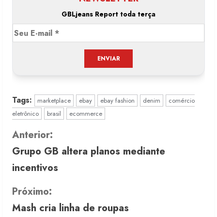
GBLjeans Report toda terça
Tags:
marketplace
ebay
ebay fashion
denim
comércio
eletrônico
brasil
ecommerce
C
Anterior:
Grupo GB altera planos mediante
o
incentivos
n
Próximo:
t
Mash cria linha de roupas