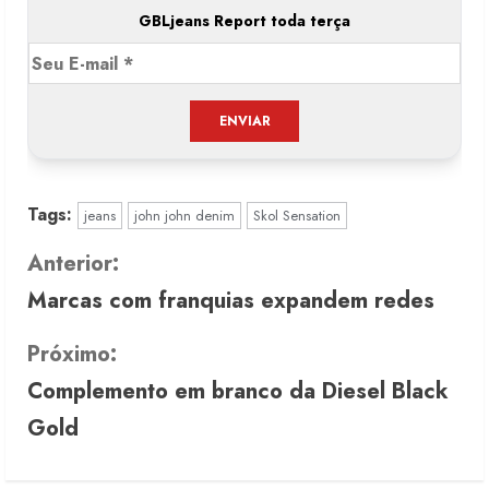
GBLjeans Report toda terça
Tags:
jeans
john john denim
Skol Sensation
C
Anterior:
Marcas com franquias expandem redes
o
n
Próximo:
Complemento em branco da Diesel Black
t
Gold
i