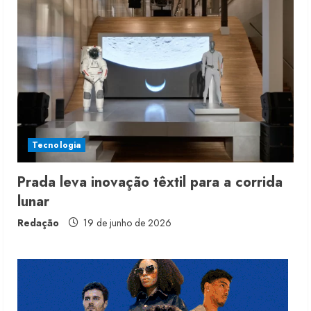
Moda vende US$63,7 bilhões em
produtos licenciados
6 de agosto de 2026
2
Renata Caixeta assume Movimento
Sou de Algodão
Tecnologia
5 de agosto de 2026
3
Prada leva inovação têxtil para a corrida
lunar
Fakini prevê R$345 milhões de
receita em 2026
Redação
19 de junho de 2026
4 de agosto de 2026
4
Projeto testa passaporte digital na
moda nacional