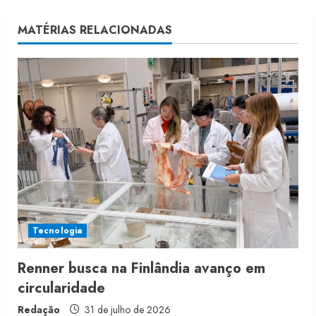
n
u
MATÉRIAS RELACIONADAS
e
R
e
a
d
i
Tecnologia
n
g
Renner busca na Finlândia avanço em
circularidade
Redação
31 de julho de 2026