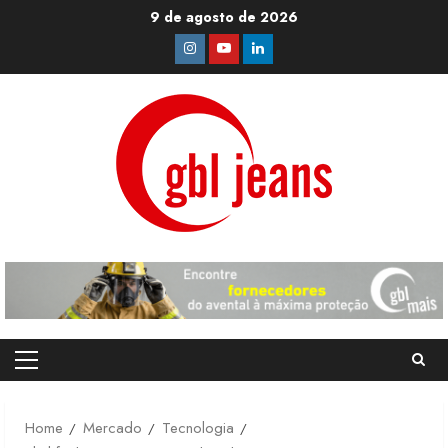
Skip
9 de agosto de 2026
to
Instagram
Youtube
Linkedin
content
Primary
Menu
Home
Mercado
Tecnologia