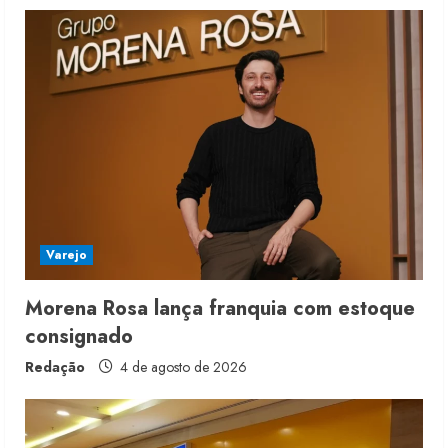
u
e
R
e
a
d
i
Varejo
n
Morena Rosa lança franquia com estoque
consignado
g
Redação
4 de agosto de 2026