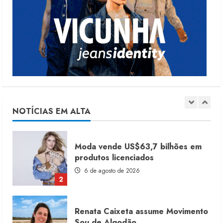
Dia dos Pais reforça retomada da
moda no varejo
7 de agosto de 2026
1
Moda vende US$63,7 bilhões em
produtos licenciados
6 de agosto de 2026
NOTÍCIAS EM ALTA
2
Renata Caixeta assume Movimento
Sou de Algodão
5 de agosto de 2026
3
Fakini prevê R$345 milhões de
receita em 2026