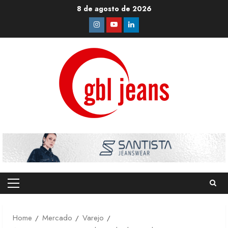
Skip
8 de agosto de 2026
to
Instagram
Youtube
Linkedin
content
Primary
Menu
Home
Mercado
Varejo