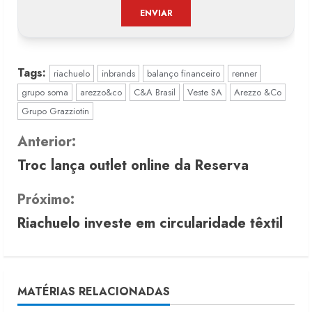
Tags:
riachuelo
inbrands
balanço financeiro
renner
grupo soma
arezzo&co
C&A Brasil
Veste SA
Arezzo &Co
Grupo Grazziotin
C
Anterior:
Troc lança outlet online da Reserva
o
n
Próximo:
Riachuelo investe em circularidade têxtil
t
i
n
MATÉRIAS RELACIONADAS