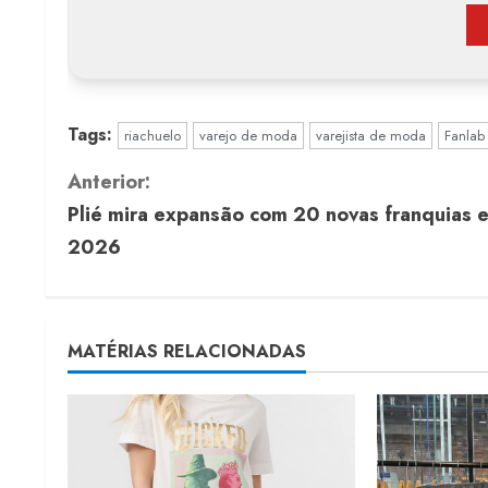
Tags:
riachuelo
varejo de moda
varejista de moda
Fanlab
C
Anterior:
Plié mira expansão com 20 novas franquias 
o
2026
n
t
MATÉRIAS RELACIONADAS
i
n
u