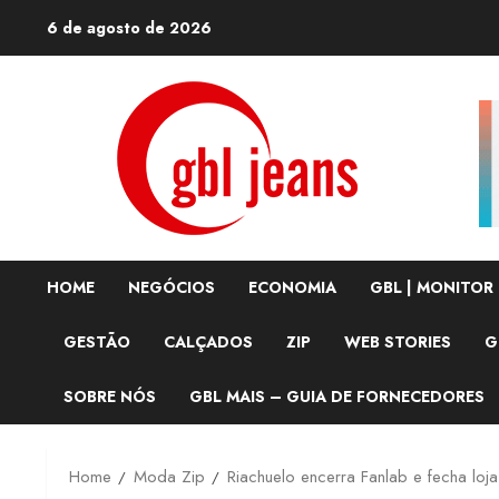
Skip
6 de agosto de 2026
to
content
HOME
NEGÓCIOS
ECONOMIA
GBL | MONITOR
GESTÃO
CALÇADOS
ZIP
WEB STORIES
G
SOBRE NÓS
GBL MAIS – GUIA DE FORNECEDORES
Home
Moda Zip
Riachuelo encerra Fanlab e fecha loja