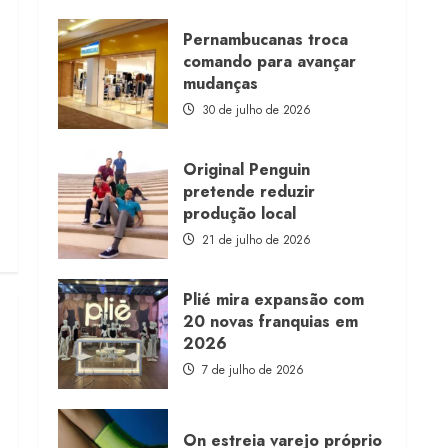
about
Morena
Rosa
Pernambucanas troca
lança
comando para avançar
franquia
com
mudanças
estoque
consignado
30 de julho de 2026
Original Penguin
pretende reduzir
produção local
21 de julho de 2026
Plié mira expansão com
20 novas franquias em
2026
7 de julho de 2026
On estreia varejo próprio