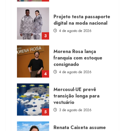
digital na moda nacional
4 de agosto de 2026
3
Morena Rosa lança
franquia com estoque
consignado
4 de agosto de 2026
4
Mercosul-UE prevê
transição longa para
vestuário
3 de agosto de 2026
5
Renata Caixeta assume
Movimento Sou de
Algodão
5 de agosto de 2026