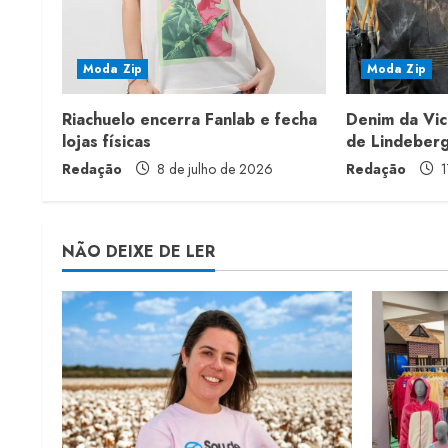
e
R
Moda Zip
Moda Zip
e
Riachuelo encerra Fanlab e fecha
Denim da Vic
a
lojas físicas
de Lindeber
Redação
8 de julho de 2026
Redação
1
d
i
NÃO DEIXE DE LER
n
g