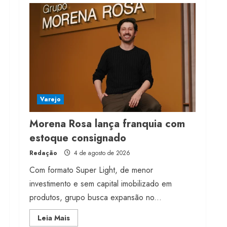
transição longa para
vestuário
3 de agosto de 2026
5
Varejo
Morena Rosa lança franquia com
estoque consignado
Redação
4 de agosto de 2026
Com formato Super Light, de menor
investimento e sem capital imobilizado em
produtos, grupo busca expansão no...
Read
Leia Mais
more