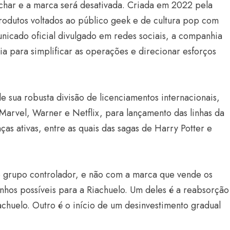
echar e a marca será desativada. Criada em 2022 pela
rodutos voltados ao público geek e de cultura pop com
unicado oficial divulgado em redes sociais, a companhia
ia para simplificar as operações e direcionar esforços
e sua robusta divisão de licenciamentos internacionais,
Marvel, Warner e Netflix, para lançamento das linhas da
Estilo
s ativas, entre as quais das sagas de Harry Potter e
Radiant Earth será a cor d
de 2028 da WGSN
Radar GBLjeans
24 de março de 2026
o grupo controlador, e não com a marca que vende os
nhos possíveis para a Riachuelo. Um deles é a reabsorção
iachuelo. Outro é o início de um desinvestimento gradual