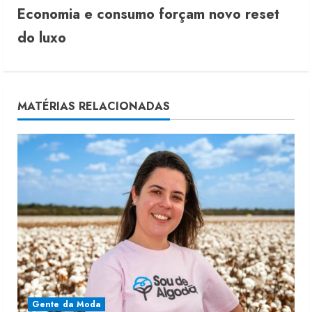
Economia e consumo forçam novo reset
i
do luxo
n
u
MATÉRIAS RELACIONADAS
e
R
e
a
d
i
n
Gente da Moda