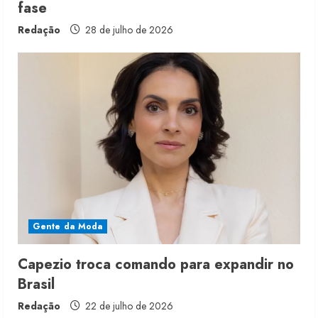
fase
Redação
28 de julho de 2026
Renata Caixeta assume Movimento
Sou de Algodão
5 de agosto de 2026
2
Fakini prevê R$345 milhões de
receita em 2026
Gente da Moda
4 de agosto de 2026
3
Capezio troca comando para expandir no
Brasil
Projeto testa passaporte digital na
moda nacional
Redação
22 de julho de 2026