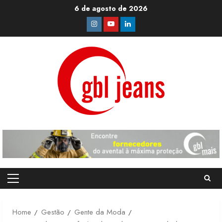
Skip
6 de agosto de 2026
to
Instagram
Youtube
Linkedin
content
Primary
Menu
Home
Gestão
Gente da Moda