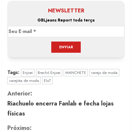
NEWSLETTER
GBLjeans Report toda terça
Tags:
Enjoei
Brechó Enjoei
MANCHETE
varejo de moda
varejista de moda
Elo7
C
Anterior:
Riachuelo encerra Fanlab e fecha lojas
o
físicas
n
Próximo:
t