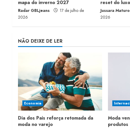
mapa do inverno 2027
reset do lux
a
Radar GBLjeans
17 de julho de
Jussara Maturo
2026
2026
d
i
NÃO DEIXE DE LER
n
g
Economia
Internac
Dia dos Pais reforça retomada da
Moda ven
moda no varejo
produtos 