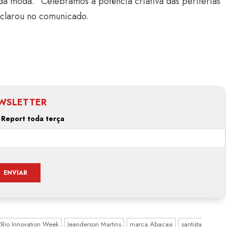
da moda. “Celebramos a potência criativa das periferias
eclarou no comunicado.
WSLETTER
 Report toda terça
RRio Innovation Week
Jeanderson Martins
marca Abacaxi
santista