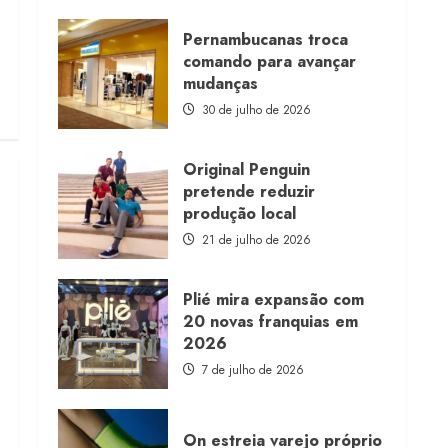
about
Morena
Rosa
Pernambucanas troca
lança
comando para avançar
franquia
com
mudanças
estoque
consignado
30 de julho de 2026
Original Penguin
pretende reduzir
produção local
21 de julho de 2026
Plié mira expansão com
20 novas franquias em
2026
7 de julho de 2026
On estreia varejo próprio