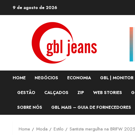
Skip
9 de agosto de 2026
to
content
HOME
NEGÓCIOS
ECONOMIA
GBL | MONITOR
GESTÃO
CALÇADOS
ZIP
WEB STORIES
G
SOBRE NÓS
GBL MAIS – GUIA DE FORNECEDORES
Home
Moda
Estilo
Santista mergulha na BRIFW 202