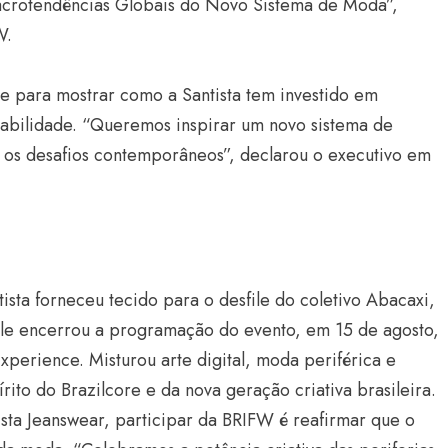
Macrotendências Globais do Novo Sistema de Moda”,
W.
de para mostrar como a Santista tem investido em
tabilidade. “Queremos inspirar um novo sistema de
 os desafios contemporâneos”, declarou o executivo em
Estilo
Radiant Earth será a cor d
de 2028 da WGSN
sta forneceu tecido para o desfile do coletivo Abacaxi,
Radar GBLjeans
24 de março de 2026
sfile encerrou a programação do evento, em 15 de agosto,
perience. Misturou arte digital, moda periférica e
rito do Brazilcore e da nova geração criativa brasileira.
sta Jeanswear, participar da BRIFW é reafirmar que o