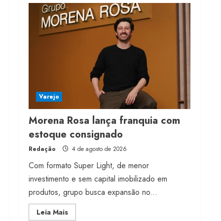
milhões de receita em
2026
4 de agosto de 2026
4
Projeto testa passaporte
digital na moda nacional
4 de agosto de 2026
Varejo
5
Morena Rosa lança franquia com
estoque consignado
Redação
4 de agosto de 2026
Com formato Super Light, de menor
investimento e sem capital imobilizado em
produtos, grupo busca expansão no...
Read
Leia Mais
more