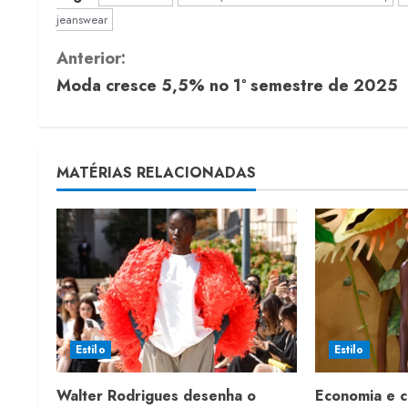
jeanswear
C
Anterior:
Moda cresce 5,5% no 1º semestre de 2025
o
n
t
MATÉRIAS RELACIONADAS
i
n
u
e
Estilo
Estilo
R
Walter Rodrigues desenha o
Economia e 
e