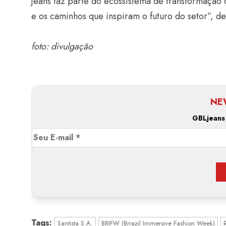
jeans faz parte do ecossistema de transformação 
e os caminhos que inspiram o futuro do setor”, d
foto: divulgação
NE
GBLjeans
Tags:
Santista S.A.
BRIFW (Brrazil Immersive Fashion Week)