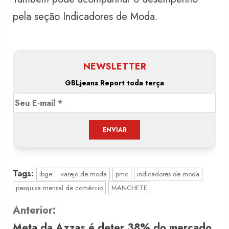
pela seção Indicadores de Moda.
NEWSLETTER
GBLjeans Report toda terça
Tags:
Ibge
varejo de moda
pmc
indicadores de moda
pesquisa mensal de comércio
MANCHETE
C
Anterior:
Meta da Azzas é deter 38% do mercado