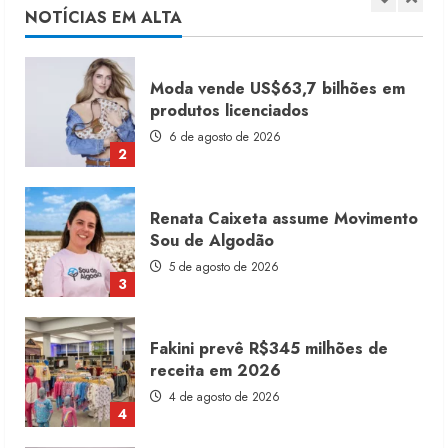
6 de agosto de 2026
NOTÍCIAS EM ALTA
2
Renata Caixeta assume Movimento
Sou de Algodão
5 de agosto de 2026
3
Fakini prevê R$345 milhões de
receita em 2026
4 de agosto de 2026
4
Projeto testa passaporte digital na
moda nacional
4 de agosto de 2026
5