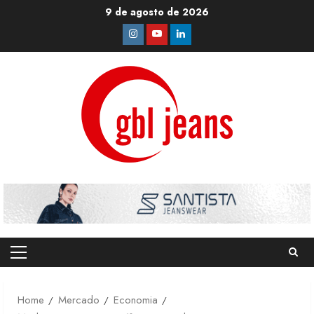
Skip
9 de agosto de 2026
to
Instagram
Youtube
Linkedin
content
Primary
Menu
Home
Mercado
Economia