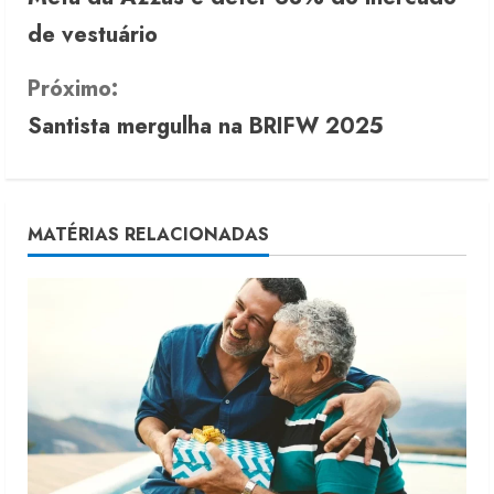
o
de vestuário
n
Próximo:
t
Santista mergulha na BRIFW 2025
i
n
u
MATÉRIAS RELACIONADAS
e
R
e
a
d