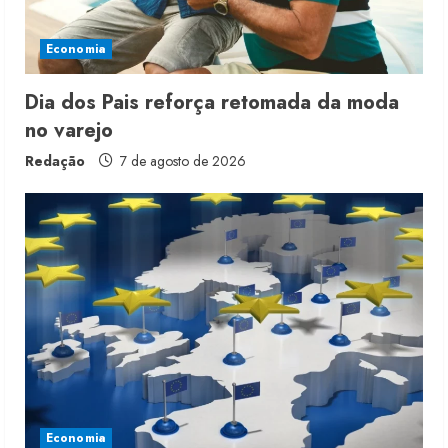
i
Economia
n
g
Dia dos Pais reforça retomada da moda
no varejo
Redação
7 de agosto de 2026
Economia