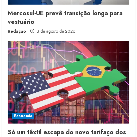
Mercosul-UE prevê transição longa para
vestuário
Redação
3 de agosto de 2026
Moda vende US$63,7 bilhões em
produtos licenciados
6 de agosto de 2026
2
Renata Caixeta assume Movimento
Sou de Algodão
Economia
5 de agosto de 2026
3
Só um têxtil escapa do novo tarifaço dos