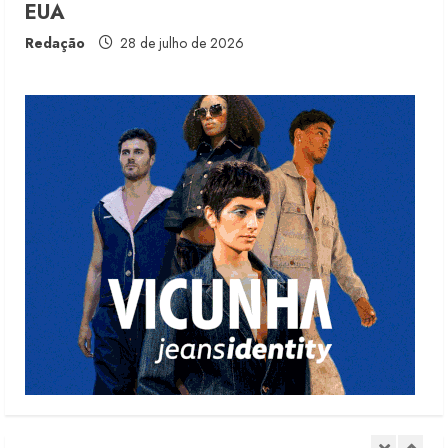
EUA
Fakini prevê R$345 milhões de
receita em 2026
Redação
28 de julho de 2026
4 de agosto de 2026
4
Projeto testa passaporte digital na
moda nacional
4 de agosto de 2026
5
Dia dos Pais reforça retomada da
moda no varejo
7 de agosto de 2026
1
Moda vende US$63,7 bilhões em
produtos licenciados