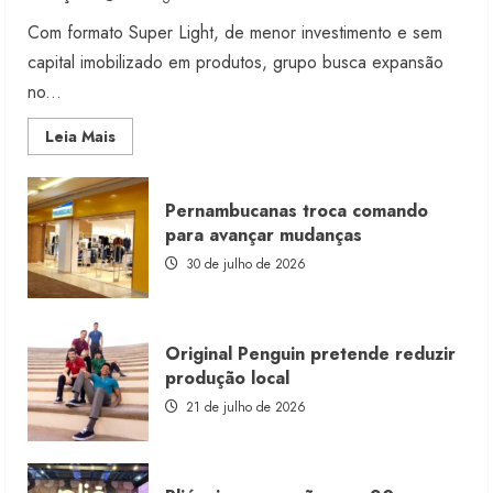
Com formato Super Light, de menor investimento e sem
capital imobilizado em produtos, grupo busca expansão
no...
Read
Leia Mais
more
about
Morena
Rosa
Pernambucanas troca comando
lança
franquia
para avançar mudanças
com
estoque
30 de julho de 2026
consignado
Original Penguin pretende reduzir
produção local
21 de julho de 2026