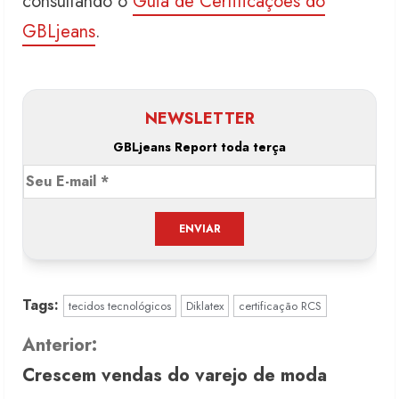
consultando o
Guia de Certificações do
GBLjeans
.
NEWSLETTER
GBLjeans Report toda terça
Tags:
tecidos tecnológicos
Diklatex
certificação RCS
C
Anterior:
Crescem vendas do varejo de moda
o