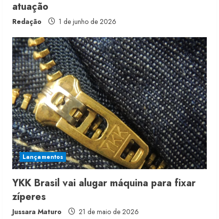
atuação
Redação
1 de junho de 2026
Renata Caixeta assume Movimento
Sou de Algodão
5 de agosto de 2026
2
Fakini prevê R$345 milhões de
receita em 2026
Lançamentos
4 de agosto de 2026
3
YKK Brasil vai alugar máquina para fixar
zíperes
Projeto testa passaporte digital na
moda nacional
Jussara Maturo
21 de maio de 2026