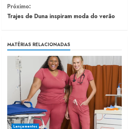
n
Próximo:
Trajes de Duna inspiram moda do verão
t
i
n
MATÉRIAS RELACIONADAS
u
e
R
e
a
d
i
Lançamentos