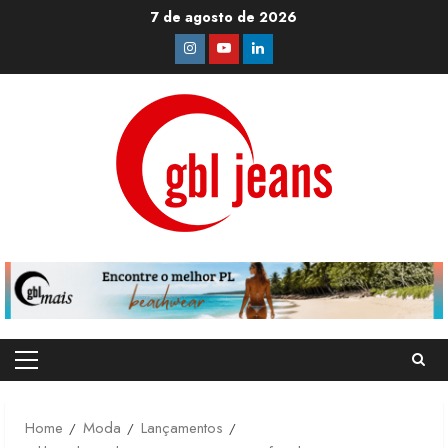
Skip
7 de agosto de 2026
to
Instagram
Youtube
Linkedin
content
Primary
Menu
Home
Moda
Lançamentos