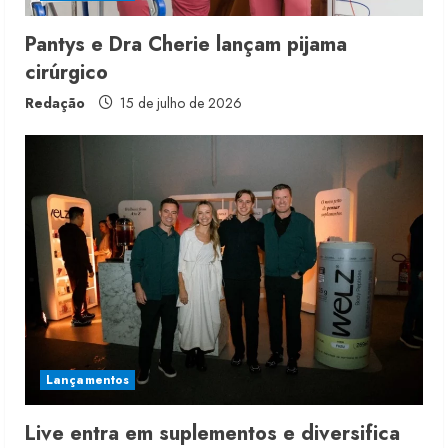
n
Pantys e Dra Cherie lançam pijama
cirúrgico
g
Redação
15 de julho de 2026
Lançamentos
Live entra em suplementos e diversifica