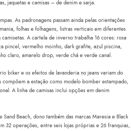
as, jaquetas e camisas – de denim e sarja.
tampas. As padronagens passam ainda pelas orientações
ia, folhas e folhagens, listras verticais em diferentes
 camisetas. A cartela de inverno trabalha 16 cores: rosa
za pincel, vermelho moinho, dark grafite, azul piscina,
inho claro, amarelo drop, verde chá e verde canal.
o biker e os efeitos de lavanderia no jeans variam do
eves compõem a estação como modelo bomber estampado,
ional. A linha de camisas inclui opções em denim
se Sand Beach, dono também das marcas Maresia e Black
m 32 operações, entre seis lojas próprias e 26 franquias,