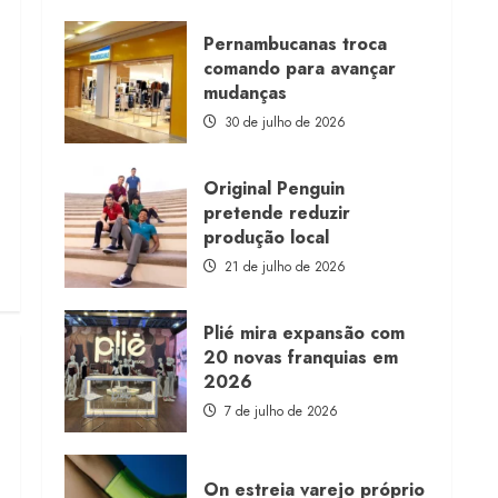
about
Morena
Rosa
Pernambucanas troca
lança
comando para avançar
franquia
com
mudanças
estoque
consignado
30 de julho de 2026
Original Penguin
pretende reduzir
produção local
21 de julho de 2026
Plié mira expansão com
20 novas franquias em
2026
7 de julho de 2026
On estreia varejo próprio