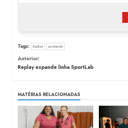
Tags:
Stalker
amsterdã
C
Anterior:
Replay expande linha SportLab
o
n
t
MATÉRIAS RELACIONADAS
i
n