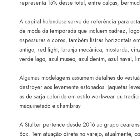
representa 15% desse total, entre calças, bermud
A capital holandesa serve de referência para es
de moda da temporada que incluem xadrez, logoman
espessuras e cores, também listras horizontais em
antigo, red light, laranja mecânica, mostarda, cin
verde lago, azul museo, azul denim, azul naval, l
Algumas modelagens assumem detalhes do vestuári
destroyer aos levemente estonados. Jaquetas l
as de sarja colorida em estilo workwear ou tradic
maquinetado e chambray.
A Stalker pertence desde 2016 ao grupo cearen
Box. Tem atuação direta no varejo, atualmente, co