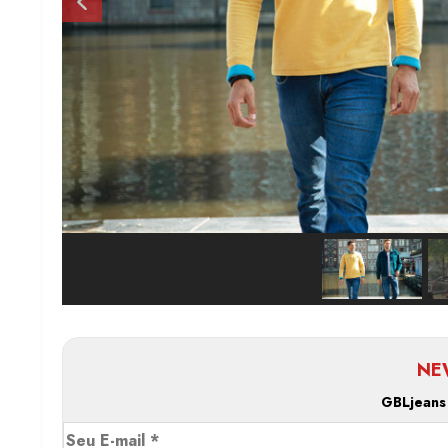
NE
GBLjeans