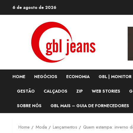
Skip
6 de agosto de 2026
to
content
HOME
NEGÓCIOS
ECONOMIA
GBL | MONITOR
GESTÃO
CALÇADOS
ZIP
WEB STORIES
G
SOBRE NÓS
GBL MAIS – GUIA DE FORNECEDORES
Home
Moda
Lançamentos
Quem estampa: inverno da