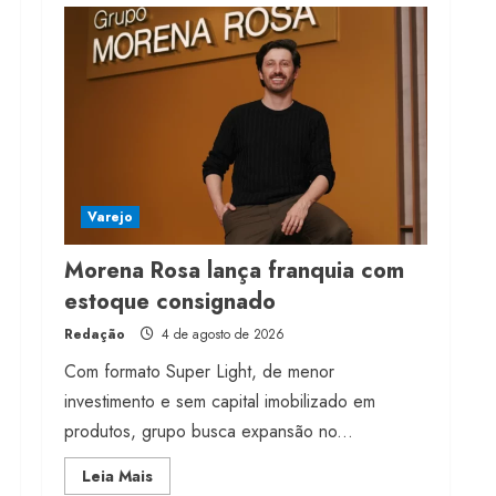
franquia com estoque
consignado
4 de agosto de 2026
4
Mercosul-UE prevê
transição longa para
vestuário
Varejo
3 de agosto de 2026
5
Morena Rosa lança franquia com
estoque consignado
Redação
4 de agosto de 2026
Com formato Super Light, de menor
investimento e sem capital imobilizado em
produtos, grupo busca expansão no...
Read
Leia Mais
more