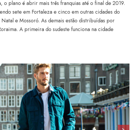
plano é abrir mais três franquias até o final de 2019.
 sendo sete em Fortaleza e cinco em outras cidades do
 Natal e Mossoró. As demais estão distribuídas por
oraima. A primeira do sudeste funciona na cidade
Estilo
Radiant Earth será a cor d
de 2028 da WGSN
Radar GBLjeans
24 de março de 2026