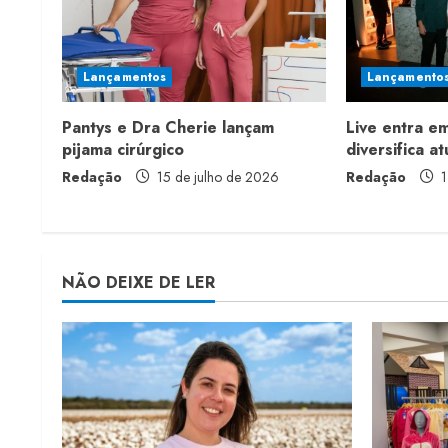
u
e
Lançamentos
Lançamento
R
Pantys e Dra Cherie lançam
Live entra e
e
pijama cirúrgico
diversifica a
a
Redação
15 de julho de 2026
Redação
1
d
i
NÃO DEIXE DE LER
n
g