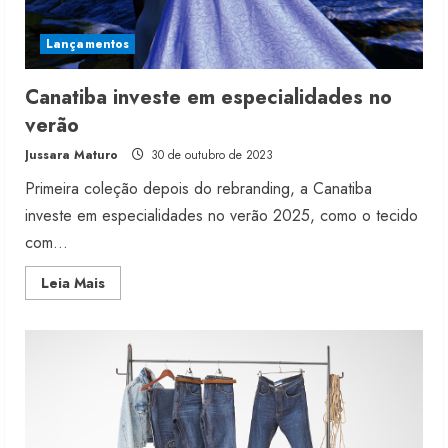
Lançamentos
Canatiba investe em especialidades no
verão
Jussara Maturo
30 de outubro de 2023
Primeira coleção depois do rebranding, a Canatiba
investe em especialidades no verão 2025, como o tecido
com...
Read
Leia Mais
more
about
Canatiba
investe
em
especialidades
no
verão