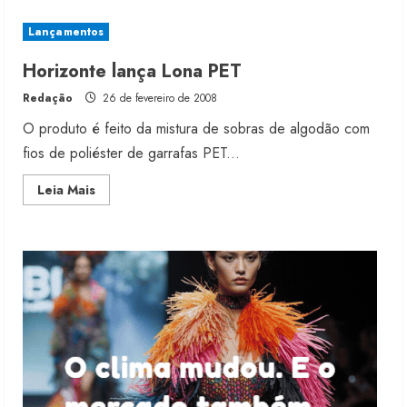
Ecotêxtil
2
firma
parceria
Lançamentos
com
artistas
Renata Caixeta assume Movimento
plásticos
Horizonte lança Lona PET
Sou de Algodão
Redação
26 de fevereiro de 2008
5 de agosto de 2026
3
O produto é feito da mistura de sobras de algodão com
fios de poliéster de garrafas PET...
Fakini prevê R$345 milhões de
Read
Leia Mais
receita em 2026
more
about
4 de agosto de 2026
Horizonte
4
lança
Lona
PET
Projeto testa passaporte digital na
moda nacional
4 de agosto de 2026
5