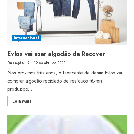
Internacional
Evlox vai usar algodão da Recover
Redação
19 de abril de 2023
Nos próximos três anos, o fabricante de denim Evlox vai
comprar algodão reciclado de resíduos têxteis
produzido...
Read
Leia Mais
more
about
Evlox
vai
usar
algodão
da