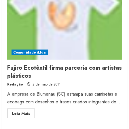
Recover
Comunidade iLtda
Fujiro Ecotêxtil firma parceria com artistas
plásticos
Redação
2 de maio de 2011
A empresa de Blumenau (SC) estampa suas camisetas e
ecobags com desenhos e frases criados integrantes do...
Moda vende US$63,7 bilhões em
Read
Leia Mais
produtos licenciados
more
about
6 de agosto de 2026
Fujiro