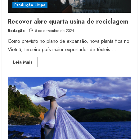
Produção Limpa
Recover abre quarta usina de reciclagem
Redação
5 de dezembro de 2024
Como previsto no plano de expansão, nova planta fica no
Vietnã, terceiro país maior exportador de têxteis....
Read
Leia Mais
more
about
Recover
abre
quarta
usina
de
reciclagem