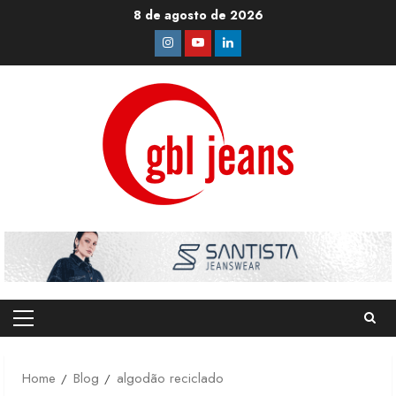
Skip
8 de agosto de 2026
to
Instagram
Youtube
Linkedin
content
Primary
Menu
Home
Blog
algodão reciclado