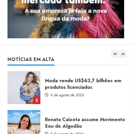
Dia dos Pais reforça retomada da
moda no varejo
7 de agosto de 2026
1
Moda vende US$63,7 bilhões em
produtos licenciados
6 de agosto de 2026
NOTÍCIAS EM ALTA
2
Renata Caixeta assume Movimento
Sou de Algodão
5 de agosto de 2026
3
Fakini prevê R$345 milhões de
receita em 2026
4 de agosto de 2026