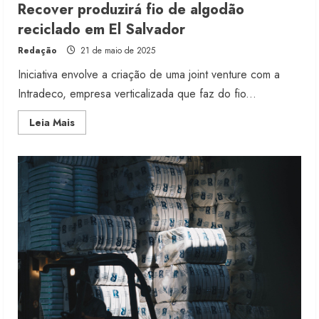
Recover produzirá fio de algodão
reciclado em El Salvador
Redação
21 de maio de 2025
Iniciativa envolve a criação de uma joint venture com a
Intradeco, empresa verticalizada que faz do fio...
Read
Leia Mais
more
about
Recover
produzirá
fio
de
algodão
reciclado
em
El
Salvador