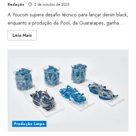
Redação
2 de outubro de 2025
A Youcom supera desafio técnico para lançar denim black,
enquanto a produção da Pool, da Guararapes, ganha...
Read
Leia Mais
more
about
Youcom
e
Pool
avançam
na
circularidade
do
jeans
Produção Limpa