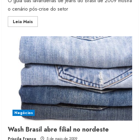
O guia das lavanderias de jeans do Brasil de 2009 mostra
o cenário pós-crise do setor
Read
Leia Mais
more
about
Nova
edição
do
Anuário
GBLjeans
Negócios
Wash Brasil abre filial no nordeste
Priscila Franco
5 de maio de 2009