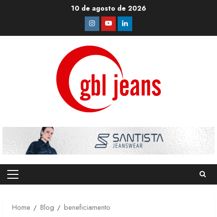
Skip
10 de agosto de 2026
to
Instagram
Youtube
Linkedin
content
Primary
Menu
Home
Blog
beneficiamento