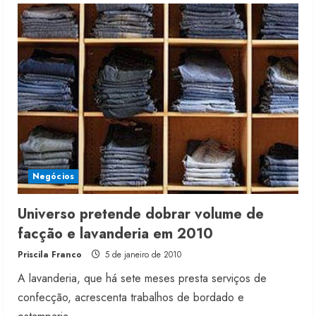
investe
R$
700
mil
para
diversificar
a
oferta
de
efeitos
Negócios
Universo pretende dobrar volume de
facção e lavanderia em 2010
Priscila Franco
5 de janeiro de 2010
A lavanderia, que há sete meses presta serviços de
confecção, acrescenta trabalhos de bordado e