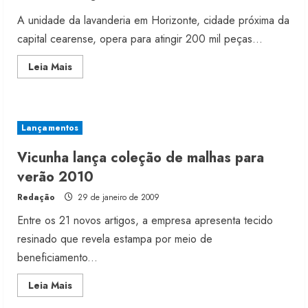
A unidade da lavanderia em Horizonte, cidade próxima da
capital cearense, opera para atingir 200 mil peças...
Read
Leia Mais
more
about
Wash
Brasil
abre
filial
Lançamentos
no
nordeste
Vicunha lança coleção de malhas para
verão 2010
Redação
29 de janeiro de 2009
Entre os 21 novos artigos, a empresa apresenta tecido
resinado que revela estampa por meio de
beneficiamento...
Read
Leia Mais
more
about