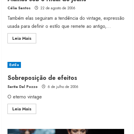
Célia Santos
22 de agosto de 2006
Também elas seguiram a tendência do vintage, expressão
usada para definir o estilo que remete ao antigo,...
Moda vende US$63,7 bilhões em
produtos licenciados
Read
Leia Mais
more
6 de agosto de 2026
about
2
Malhas
sob
o
ritual
Estilo
Renata Caixeta assume Movimento
do
jeans
Sou de Algodão
Sobreposição de efeitos
5 de agosto de 2026
3
Sarita Dal Pozzo
6 de julho de 2006
O eterno vintage
Fakini prevê R$345 milhões de
Read
Leia Mais
receita em 2026
more
about
4 de agosto de 2026
Sobreposição
4
de
efeitos