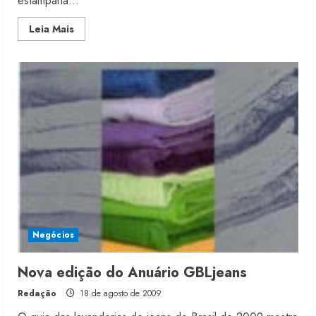
estamparia...
Read
Leia Mais
more
about
Universo
pretende
dobrar
volume
de
facção
e
lavanderia
em
2010
Negócios
Nova edição do Anuário GBLjeans
Redação
18 de agosto de 2009