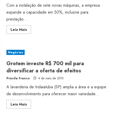
Com a instalação de sete novas máquinas, a empresa
expande a capacidade em 50%, inclusive para
prestação...
Read
Leia Mais
more
about
Cativa
amplia
unidade
de
Negócios
beneficiamento
Grotem investe R$ 700 mil para
diversificar a oferta de efeitos
Priscila Franco
4 de maio de 2010
A lavanderia de Indaiatuba (SP) amplia a área e a equipe
de desenvolvimento para oferecer maior variedade...
Read
Leia Mais
more
about
Grotem