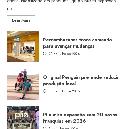
capital imobilizado em produtos, grupo busca expansão
no...
Read
Leia Mais
more
about
Morena
Rosa
Pernambucanas troca comando
lança
franquia
para avançar mudanças
com
estoque
30 de julho de 2026
consignado
Original Penguin pretende reduzir
produção local
21 de julho de 2026
Plié mira expansão com 20 novas
franquias em 2026
7 de julho de 2026