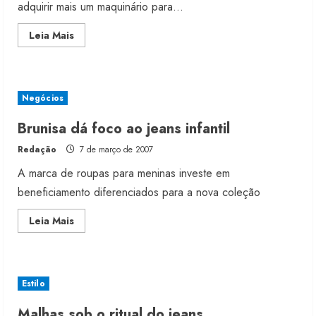
adquirir mais um maquinário para...
Read
Leia Mais
more
about
Lavanderia
Santo
Antônio
investe
Negócios
R$
200
mil
Brunisa dá foco ao jeans infantil
em
equipamentos
Redação
7 de março de 2007
A marca de roupas para meninas investe em
beneficiamento diferenciados para a nova coleção
Read
Leia Mais
more
about
Brunisa
dá
foco
ao
Estilo
jeans
infantil
Malhas sob o ritual do jeans