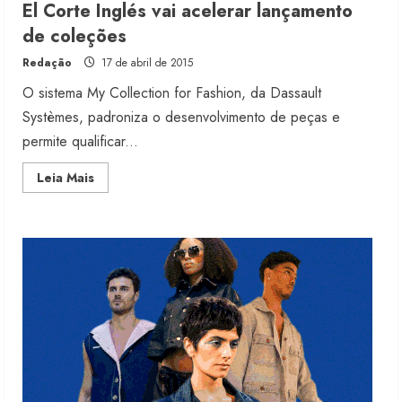
El Corte Inglés vai acelerar lançamento
de coleções
Fakini prevê R$345 milhões de
receita em 2026
Redação
17 de abril de 2015
4 de agosto de 2026
O sistema My Collection for Fashion, da Dassault
2
Systèmes, padroniza o desenvolvimento de peças e
permite qualificar...
Projeto testa passaporte digital na
Read
Leia Mais
moda nacional
more
about
4 de agosto de 2026
El
3
Corte
Inglés
vai
acelerar
Morena Rosa lança franquia com
lançamento
de
estoque consignado
coleções
4 de agosto de 2026
4
Mercosul-UE prevê transição longa