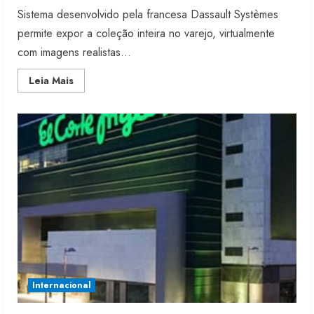
Sistema desenvolvido pela francesa Dassault Systèmes
permite expor a coleção inteira no varejo, virtualmente
com imagens realistas...
Read
Leia Mais
more
about
Imagem
3D
substitui
estoque
em
loja
Internacional