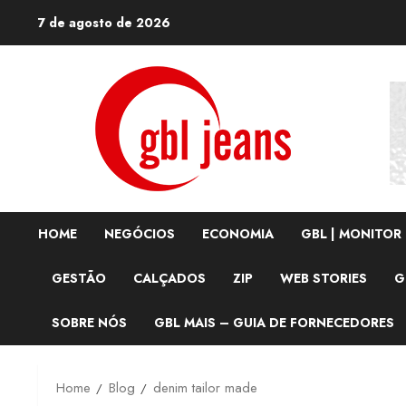
Skip
7 de agosto de 2026
to
content
HOME
NEGÓCIOS
ECONOMIA
GBL | MONITOR
GESTÃO
CALÇADOS
ZIP
WEB STORIES
G
SOBRE NÓS
GBL MAIS – GUIA DE FORNECEDORES
Home
Blog
denim tailor made