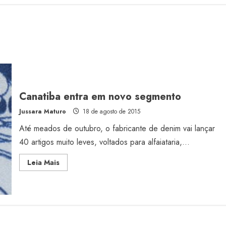
Canatiba entra em novo segmento
Jussara Maturo
18 de agosto de 2015
Até meados de outubro, o fabricante de denim vai lançar
40 artigos muito leves, voltados para alfaiataria,...
Read
Leia Mais
more
about
Canatiba
entra
em
novo
segmento