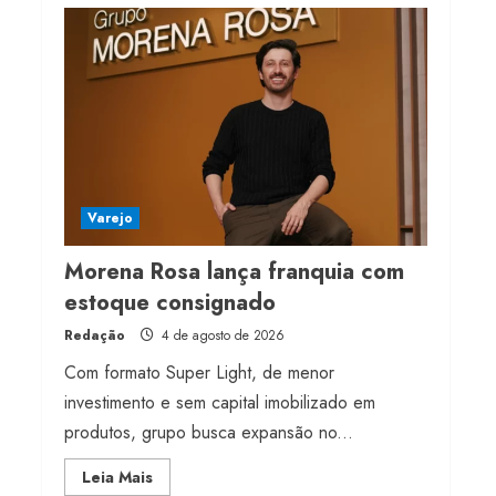
Projeto testa passaporte
digital na moda nacional
4 de agosto de 2026
4
Morena Rosa lança
franquia com estoque
consignado
Varejo
4 de agosto de 2026
5
Morena Rosa lança franquia com
estoque consignado
Redação
4 de agosto de 2026
Com formato Super Light, de menor
investimento e sem capital imobilizado em
produtos, grupo busca expansão no...
Read
Leia Mais
more