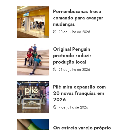
about
Morena
Rosa
Pernambucanas troca
lança
comando para avançar
franquia
com
mudanças
estoque
consignado
30 de julho de 2026
Original Penguin
pretende reduzir
produção local
21 de julho de 2026
Plié mira expansão com
20 novas franquias em
2026
7 de julho de 2026
On estreia varejo próprio