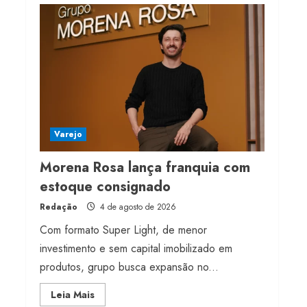
Projeto testa passaporte
digital na moda nacional
4 de agosto de 2026
4
Morena Rosa lança
franquia com estoque
consignado
Varejo
4 de agosto de 2026
5
Morena Rosa lança franquia com
estoque consignado
Redação
4 de agosto de 2026
Com formato Super Light, de menor
investimento e sem capital imobilizado em
produtos, grupo busca expansão no...
Read
Leia Mais
more