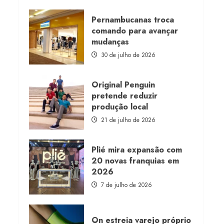
about
Morena
Rosa
Pernambucanas troca
lança
comando para avançar
franquia
com
mudanças
estoque
consignado
30 de julho de 2026
Original Penguin
pretende reduzir
produção local
21 de julho de 2026
Plié mira expansão com
20 novas franquias em
2026
7 de julho de 2026
On estreia varejo próprio