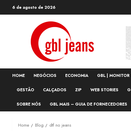
Skip
6 de agosto de 2026
to
content
HOME
NEGÓCIOS
ECONOMIA
GBL | MONITOR
GESTÃO
CALÇADOS
ZIP
WEB STORIES
G
SOBRE NÓS
GBL MAIS – GUIA DE FORNECEDORES
Home
Blog
dtf no jeans