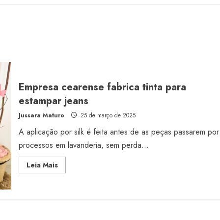
Empresa cearense fabrica tinta para
estampar jeans
Jussara Maturo
25 de março de 2025
A aplicação por silk é feita antes de as peças passarem por
processos em lavanderia, sem perda...
Read
Leia Mais
more
about
Empresa
cearense
fabrica
tinta
para
estampar