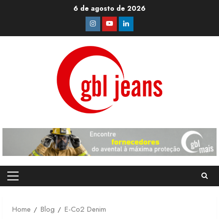
Skip
6 de agosto de 2026
to
Instagram
Youtube
Linkedin
content
Primary
Menu
Home
Blog
E-Co2 Denim