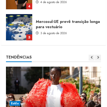
4
Mercosul-UE prevê transição longa
para vestuário
3 de agosto de 2026
5
Renata Caixeta assume Movimento
Sou de Algodão
TENDÊNCIAS
5 de agosto de 2026
1
Fakini prevê R$345 milhões de
receita em 2026
4 de agosto de 2026
2
Estilo