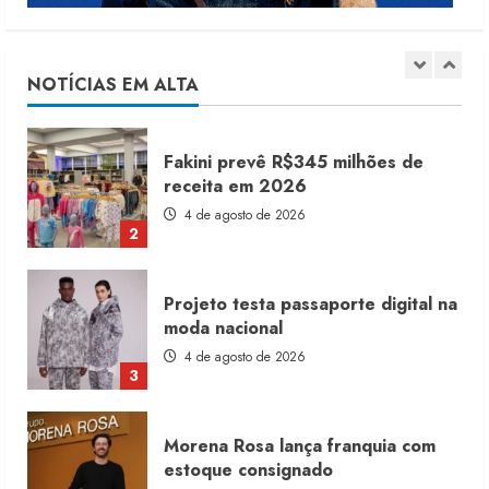
Renata Caixeta assume Movimento
Sou de Algodão
5 de agosto de 2026
1
NOTÍCIAS EM ALTA
Fakini prevê R$345 milhões de
receita em 2026
4 de agosto de 2026
2
Projeto testa passaporte digital na
moda nacional
4 de agosto de 2026
3
Morena Rosa lança franquia com
estoque consignado
4 de agosto de 2026