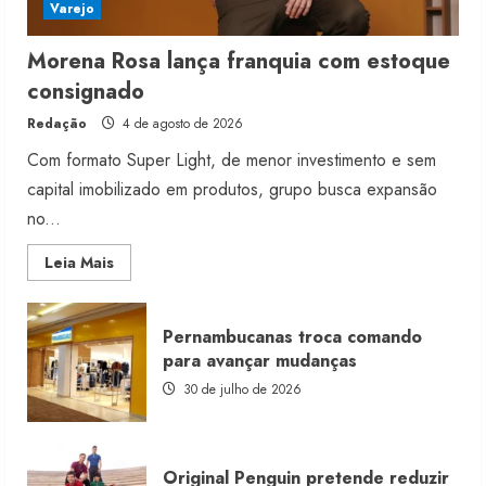
Varejo
Morena Rosa lança franquia com estoque
consignado
Redação
4 de agosto de 2026
Com formato Super Light, de menor investimento e sem
capital imobilizado em produtos, grupo busca expansão
no...
Read
Leia Mais
more
about
Morena
Rosa
Pernambucanas troca comando
lança
franquia
para avançar mudanças
com
estoque
30 de julho de 2026
consignado
Original Penguin pretende reduzir