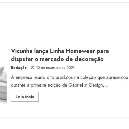
Vicunha lança Linha Homewear para
disputar o mercado de decoração
Redação
12 de novembro de 2009
A empresa reuniu oito produtos na coleção que apresentou
durante a primeira edição da Gabriel in Design,...
Read
Leia Mais
more
about
Vicunha
lança
Linha
Homewear
para
disputar