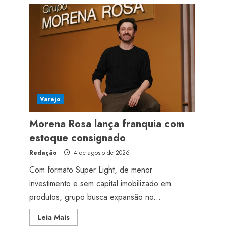
Projeto testa passaporte
digital na moda nacional
4 de agosto de 2026
4
Morena Rosa lança
franquia com estoque
consignado
Varejo
4 de agosto de 2026
5
Morena Rosa lança franquia com
estoque consignado
Redação
4 de agosto de 2026
Com formato Super Light, de menor
investimento e sem capital imobilizado em
produtos, grupo busca expansão no...
Read
Leia Mais
more