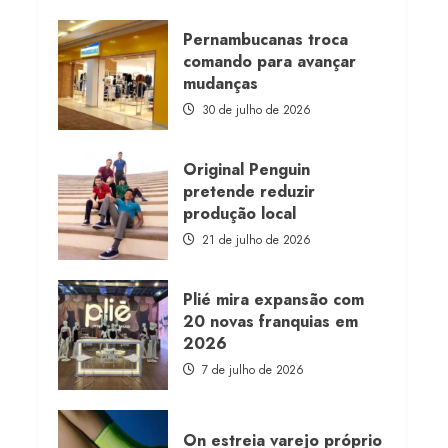
about
Morena
Rosa
Pernambucanas troca
lança
comando para avançar
franquia
com
mudanças
estoque
consignado
30 de julho de 2026
Original Penguin
pretende reduzir
produção local
21 de julho de 2026
Plié mira expansão com
20 novas franquias em
2026
7 de julho de 2026
On estreia varejo próprio