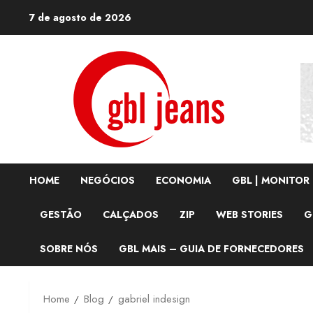
Skip
7 de agosto de 2026
to
content
HOME
NEGÓCIOS
ECONOMIA
GBL | MONITOR
GESTÃO
CALÇADOS
ZIP
WEB STORIES
G
SOBRE NÓS
GBL MAIS – GUIA DE FORNECEDORES
Home
Blog
gabriel indesign