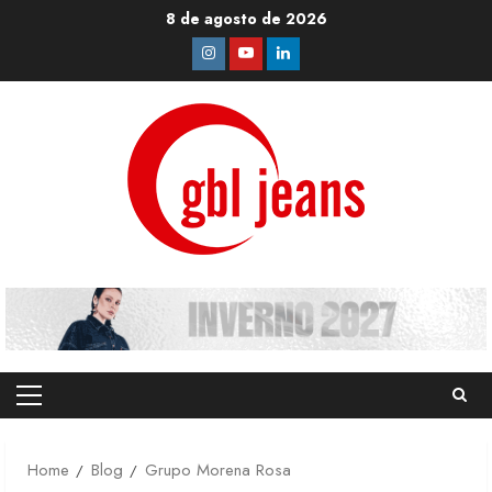
Skip
8 de agosto de 2026
to
Instagram
Youtube
Linkedin
content
Primary
Menu
Home
Blog
Grupo Morena Rosa