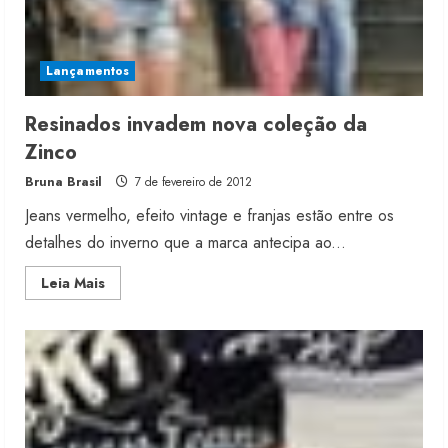
Lançamentos
Resinados invadem nova coleção da
Zinco
Bruna Brasil
7 de fevereiro de 2012
Jeans vermelho, efeito vintage e franjas estão entre os
detalhes do inverno que a marca antecipa ao...
Read
Leia Mais
more
about
Resinados
invadem
nova
coleção
da
Zinco