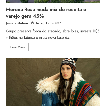
Morena Rosa muda mix de receita e
varejo gera 45%
Jussara Maturo
14 de julho de 2026
Grupo preserva força do atacado, abre lojas, investe R$5
milhões na fábrica e inicia nova fase da...
Read
Leia Mais
more
about
Morena
Rosa
muda
mix
de
receita
e
varejo
gera
45%