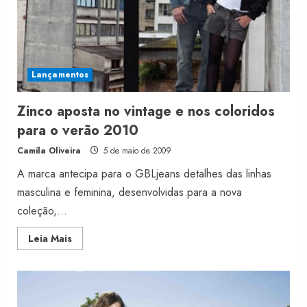
Lançamentos
Zinco aposta no vintage e nos coloridos
para o verão 2010
Camila Oliveira
5 de maio de 2009
A marca antecipa para o GBLjeans detalhes das linhas
masculina e feminina, desenvolvidas para a nova
coleção,...
Read
Leia Mais
more
about
Zinco
aposta
no
vintage
e