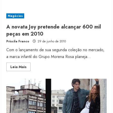
about
Tons
claros
e
modelos
Negócios
confortáveis
se
unem
A novata Joy pretende alcançar 600 mil
no
verão
peças em 2010
2012
da
Priscila Franco
29 de junho de 2010
Joy
Com o lançamento de sua segunda coleção no mercado,
a marca infantil do Grupo Morena Rosa planeja...
Read
Leia Mais
more
about
A
novata
Joy
pretende
alcançar
600
mil
peças
em
2010