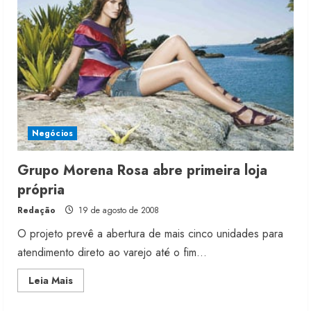
nos
coloridos
para
o
verão
2010
Moda vende US$63,7 bilhões em
Negócios
produtos licenciados
6 de agosto de 2026
Grupo Morena Rosa abre primeira loja
2
própria
Redação
19 de agosto de 2008
Renata Caixeta assume Movimento
Sou de Algodão
O projeto prevê a abertura de mais cinco unidades para
5 de agosto de 2026
atendimento direto ao varejo até o fim...
3
Read
Leia Mais
more
about
Fakini prevê R$345 milhões de
Grupo