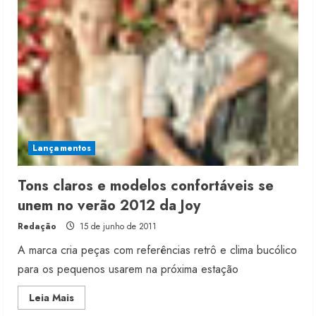
para
abrir
loja
de
varejo
Lançamentos
Tons claros e modelos confortáveis se
unem no verão 2012 da Joy
Redação
15 de junho de 2011
A marca cria peças com referências retrô e clima bucólico
para os pequenos usarem na próxima estação
Read
Leia Mais
more