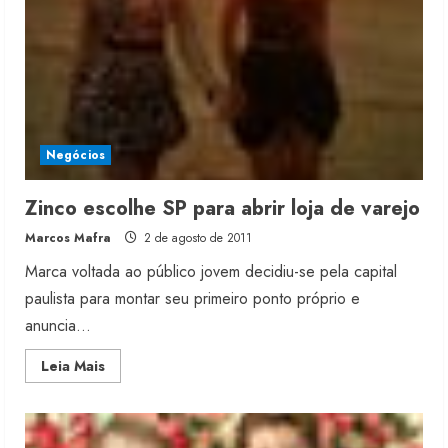
Negócios
Zinco escolhe SP para abrir loja de varejo
Marcos Mafra
2 de agosto de 2011
Marca voltada ao público jovem decidiu-se pela capital
paulista para montar seu primeiro ponto próprio e
anuncia...
Read
Leia Mais
more
about
Zinco
escolhe
SP