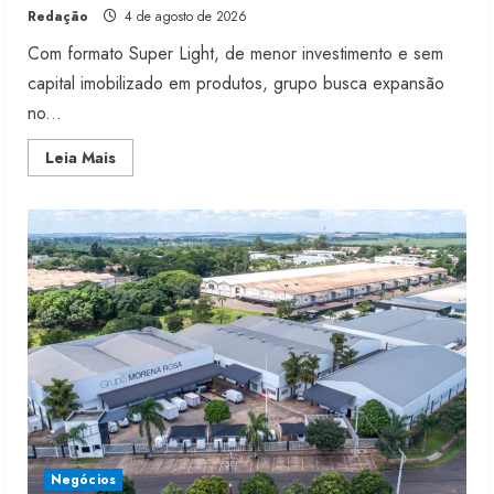
Redação
4 de agosto de 2026
Com formato Super Light, de menor investimento e sem
capital imobilizado em produtos, grupo busca expansão
no...
Read
Leia Mais
more
about
Morena
Rosa
lança
franquia
com
estoque
consignado
Negócios