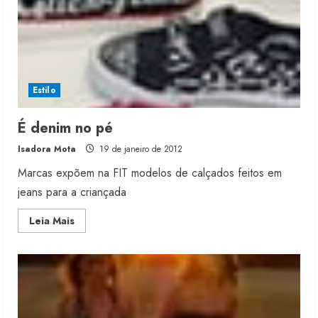
Estilo
É denim no pé
Isadora Mota
19 de janeiro de 2012
Marcas expõem na FIT modelos de calçados feitos em
jeans para a criançada
Read
Leia Mais
more
about
É
denim
no
pé