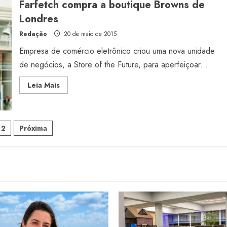
Farfetch compra a boutique Browns de
canal
Londres
Redação
20 de maio de 2015
Empresa de comércio eletrônico criou uma nova unidade
de negócios, a Store of the Future, para aperfeiçoar...
Read
Leia Mais
more
about
Farfetch
compra
a
ginação
boutique
2
Próxima
Browns
de
Londres
sts