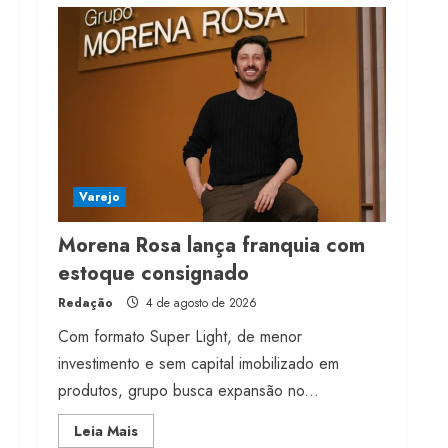
Projeto testa passaporte
digital na moda nacional
4 de agosto de 2026
4
Morena Rosa lança
franquia com estoque
consignado
4 de agosto de 2026
5
Varejo
Morena Rosa lança franquia com
estoque consignado
Redação
4 de agosto de 2026
Com formato Super Light, de menor
investimento e sem capital imobilizado em
produtos, grupo busca expansão no...
Read
Leia Mais
more