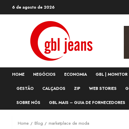
Skip
6 de agosto de 2026
to
content
HOME
NEGÓCIOS
ECONOMIA
GBL | MONITOR
GESTÃO
CALÇADOS
ZIP
WEB STORIES
G
SOBRE NÓS
GBL MAIS – GUIA DE FORNECEDORES
Home
Blog
marketplace de moda