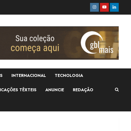
Instagram
Youtube
Linkedi
Renata Caixeta assume
Movimento Sou de
S
INTERNACIONAL
TECNOLOGIA
Algodão
5 de agosto de 2026
2
ICAÇÕES TÊXTEIS
ANUNCIE
REDAÇÃO
Fakini prevê R$345
milhões de receita em
2026
4 de agosto de 2026
3