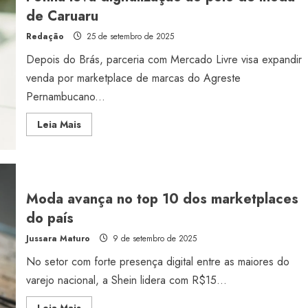
mix
de Caruaru
Redação
25 de setembro de 2025
Depois do Brás, parceria com Mercado Livre visa expandir
venda por marketplace de marcas do Agreste
Pernambucano...
Read
Leia Mais
more
about
Petina
leva
digitalização
ao
polo
Moda avança no top 10 dos marketplaces
de
moda
do país
de
Caruaru
Jussara Maturo
9 de setembro de 2025
No setor com forte presença digital entre as maiores do
varejo nacional, a Shein lidera com R$15...
Read
Leia Mais