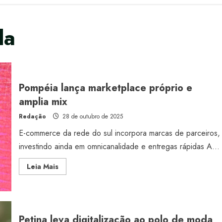
da
Pompéia lança marketplace próprio e
amplia mix
Redação
28 de outubro de 2025
E-commerce da rede do sul incorpora marcas de parceiros,
investindo ainda em omnicanalidade e entregas rápidas A...
Read
Leia Mais
more
about
Pompéia
lança
marketplace
próprio
e
Petina leva digitalização ao polo de moda
amplia