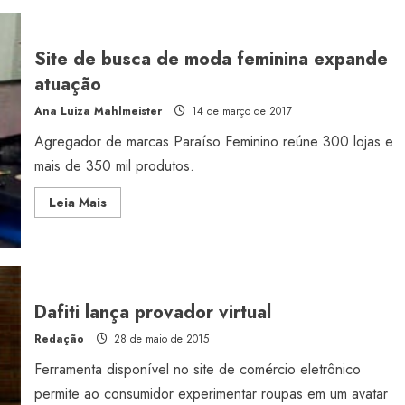
de
moda
Site de busca de moda feminina expande
atuação
Ana Luiza Mahlmeister
14 de março de 2017
Agregador de marcas Paraíso Feminino reúne 300 lojas e
mais de 350 mil produtos.
Read
Leia Mais
more
about
Site
de
busca
de
moda
feminina
Dafiti lança provador virtual
expande
atuação
Redação
28 de maio de 2015
Ferramenta disponível no site de comércio eletrônico
permite ao consumidor experimentar roupas em um avatar