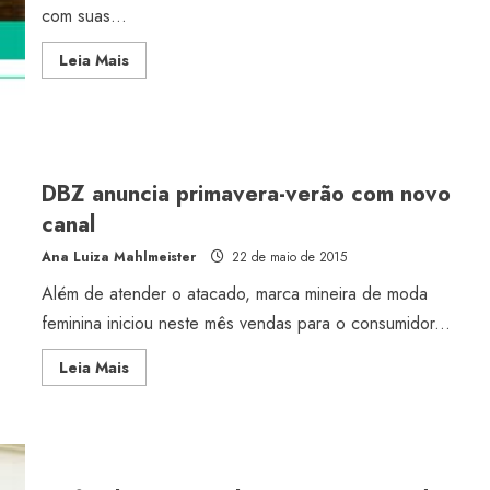
com suas...
Read
Leia Mais
more
about
Dafiti
lança
provador
virtual
DBZ anuncia primavera-verão com novo
canal
Ana Luiza Mahlmeister
22 de maio de 2015
Além de atender o atacado, marca mineira de moda
feminina iniciou neste mês vendas para o consumidor...
Read
Leia Mais
more
about
DBZ
anuncia
primavera-
verão
com
novo