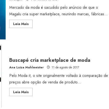
Mercado da moda é sacudido pelo anúncio de que o
Magalu cria super marketplace, reunindo marcas, fábricas...
Read
Leia Mais
more
about
Magalu
cria
super
marketplace
de
moda
Buscapé cria marketplace de moda
Ana Luiza Mahlmeister
11 de agosto de 2017
Pelo Moda it, o site originalmente voltado à comparação de
preços abre opção de venda de produto...
Read
Leia Mais
more
about
Buscapé
cria
marketplace