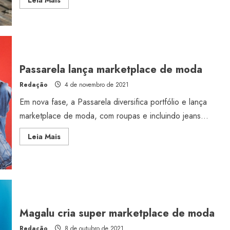
more
about
Moda
avança
no
top
10
dos
marketplaces
Passarela lança marketplace de moda
do
país
Redação
4 de novembro de 2021
Em nova fase, a Passarela diversifica portfólio e lança
marketplace de moda, com roupas e incluindo jeans...
Estilo
Radiant Earth será a cor d
Read
Leia Mais
more
de 2028 da WGSN
about
Passarela
lança
Radar GBLjeans
24 de março de 2026
marketplace
de
moda
Magalu cria super marketplace de moda
Redação
8 de outubro de 2021