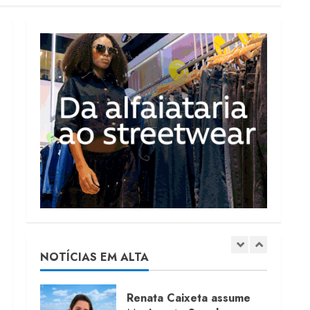
Projeto testa passaporte
digital na moda nacional
4 de agosto de 2026
4
Morena Rosa lança
franquia com estoque
consignado
4 de agosto de 2026
5
Moda vende US$63,7
bilhões em produtos
licenciados
6 de agosto de 2026
NOTÍCIAS EM ALTA
1
Renata Caixeta assume
Movimento Sou de