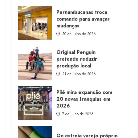
about
Morena
Rosa
Pernambucanas troca
lança
comando para avançar
franquia
com
mudanças
estoque
consignado
30 de julho de 2026
Original Penguin
pretende reduzir
produção local
21 de julho de 2026
Plié mira expansão com
20 novas franquias em
2026
7 de julho de 2026
On estreia varejo próprio