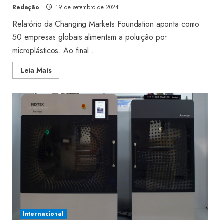
Redação
19 de setembro de 2024
Relatório da Changing Markets Foundation aponta como
50 empresas globais alimentam a poluição por
microplásticos. Ao final...
Read
Leia Mais
more
about
Moda
aumenta
o
uso
de
tecidos
poluentes
Internacional