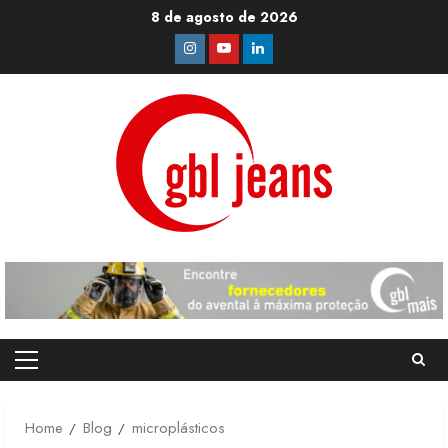
Skip
8 de agosto de 2026
to
Instagram
Youtube
Linkedin
content
Primary
Menu
Home
Blog
microplásticos