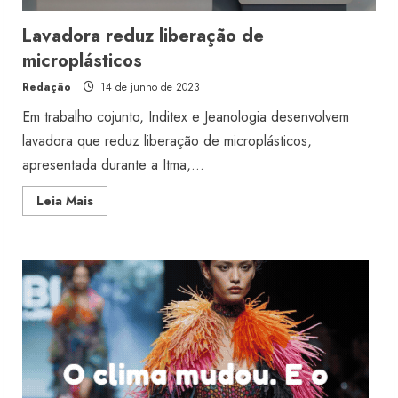
Lavadora reduz liberação de
microplásticos
Moda vende US$63,7 bilhões em
Redação
14 de junho de 2023
produtos licenciados
Em trabalho cojunto, Inditex e Jeanologia desenvolvem
6 de agosto de 2026
2
lavadora que reduz liberação de microplásticos,
apresentada durante a Itma,...
Renata Caixeta assume Movimento
Read
Leia Mais
Sou de Algodão
more
about
5 de agosto de 2026
Lavadora
3
reduz
liberação
de
microplásticos
Fakini prevê R$345 milhões de
receita em 2026
4 de agosto de 2026
4