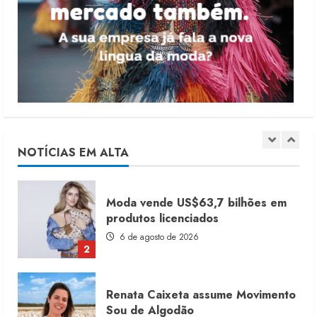
Projeto testa passaporte digital na
moda nacional
4 de agosto de 2026
5
Dia dos Pais reforça retomada da
moda no varejo
7 de agosto de 2026
NOTÍCIAS EM ALTA
1
Moda vende US$63,7 bilhões em
produtos licenciados
6 de agosto de 2026
2
Renata Caixeta assume Movimento
Sou de Algodão