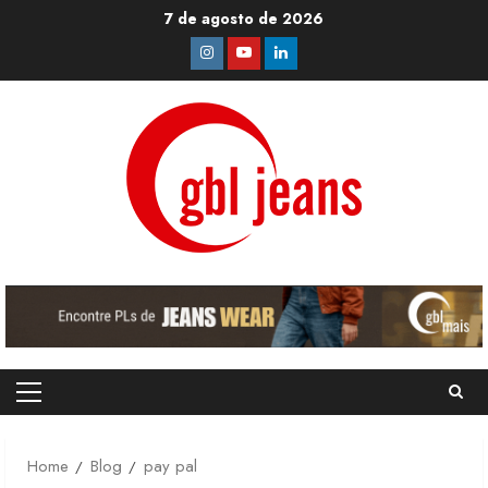
Skip
7 de agosto de 2026
to
Instagram
Youtube
Linkedin
content
Primary
Menu
Home
Blog
pay pal