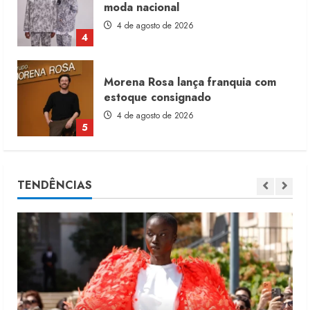
moda nacional
4 de agosto de 2026
4
Morena Rosa lança franquia com
estoque consignado
4 de agosto de 2026
5
Moda vende US$63,7 bilhões em
TENDÊNCIAS
produtos licenciados
6 de agosto de 2026
1
Renata Caixeta assume Movimento
Sou de Algodão
5 de agosto de 2026
2