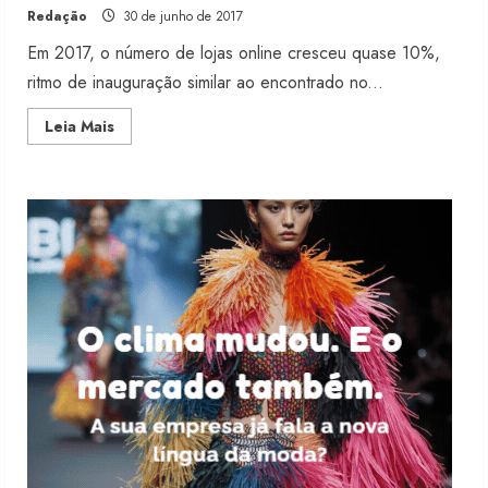
Redação
30 de junho de 2017
5 de agosto de 2026
2
Em 2017, o número de lojas online cresceu quase 10%,
ritmo de inauguração similar ao encontrado no...
Fakini prevê R$345 milhões de
Read
Leia Mais
receita em 2026
more
about
4 de agosto de 2026
Comércio
3
eletrônico
está
mais
maduro
no
Projeto testa passaporte digital na
Brasil
moda nacional
4 de agosto de 2026
4
Morena Rosa lança franquia com
estoque consignado
4 de agosto de 2026
5