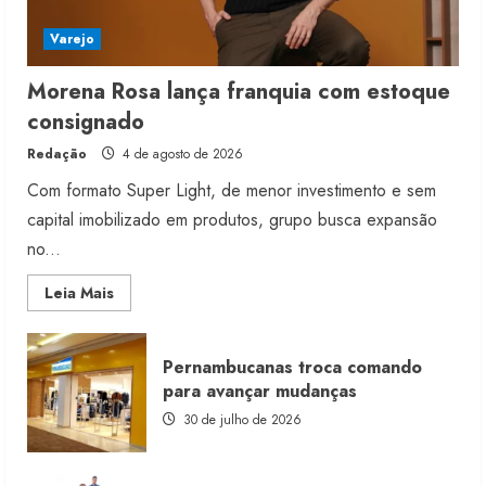
Varejo
Morena Rosa lança franquia com estoque
consignado
Redação
4 de agosto de 2026
Com formato Super Light, de menor investimento e sem
capital imobilizado em produtos, grupo busca expansão
no...
Read
Leia Mais
more
about
Morena
Rosa
Pernambucanas troca comando
lança
franquia
para avançar mudanças
com
estoque
30 de julho de 2026
consignado