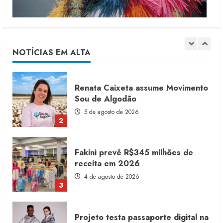
Moda vende US$63,7 bilhões em
produtos licenciados
6 de agosto de 2026
NOTÍCIAS EM ALTA
1
Renata Caixeta assume Movimento
Sou de Algodão
5 de agosto de 2026
2
Fakini prevê R$345 milhões de
receita em 2026
4 de agosto de 2026
3
Projeto testa passaporte digital na