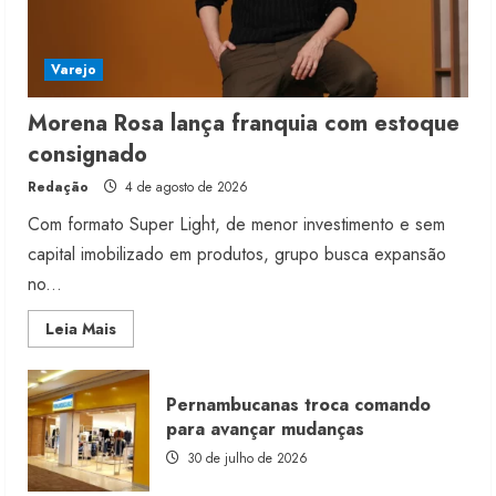
Varejo
Morena Rosa lança franquia com estoque
consignado
Redação
4 de agosto de 2026
Com formato Super Light, de menor investimento e sem
capital imobilizado em produtos, grupo busca expansão
no...
Read
Leia Mais
more
about
Morena
Rosa
Pernambucanas troca comando
lança
franquia
para avançar mudanças
com
estoque
30 de julho de 2026
consignado