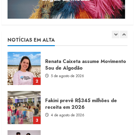
5
Moda vende US$63,7 bilhões em
produtos licenciados
6 de agosto de 2026
NOTÍCIAS EM ALTA
1
Renata Caixeta assume Movimento
Sou de Algodão
5 de agosto de 2026
2
Fakini prevê R$345 milhões de
receita em 2026
4 de agosto de 2026
3