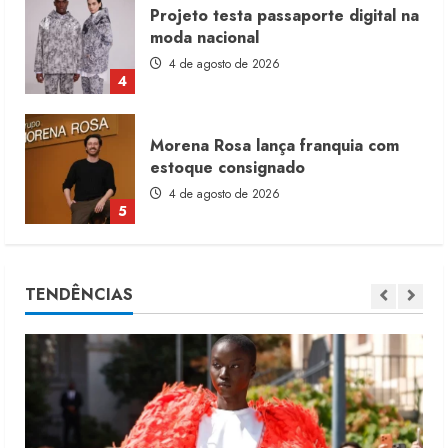
Projeto testa passaporte digital na
moda nacional
4 de agosto de 2026
4
Morena Rosa lança franquia com
estoque consignado
4 de agosto de 2026
5
Moda vende US$63,7 bilhões em
TENDÊNCIAS
produtos licenciados
6 de agosto de 2026
1
Renata Caixeta assume Movimento
Sou de Algodão