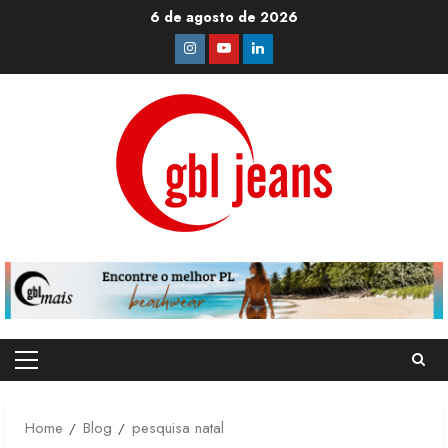
Skip
6 de agosto de 2026
to
Instagram
Youtube
Linkedin
content
Primary
Menu
Home
Blog
pesquisa natal