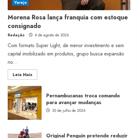
Varejo
Morena Rosa lança franquia com estoque
consignado
Redação
4 de agosto de 2026
Com formato Super Light, de menor investimento e sem
capital imobilizado em produtos, grupo busca expansão
no...
Read
Leia Mais
more
about
Morena
Rosa
Pernambucanas troca comando
lança
franquia
para avançar mudanças
com
estoque
30 de julho de 2026
consignado
Original Penguin pretende reduzir