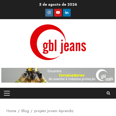
Skip
5 de agosto de 2026
to
Instagram
Youtube
Linkedin
content
Primary
Menu
Home
Blog
projeto Jovem Aprendiz