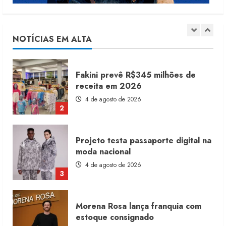
Renata Caixeta assume Movimento
Sou de Algodão
5 de agosto de 2026
NOTÍCIAS EM ALTA
1
Fakini prevê R$345 milhões de
receita em 2026
4 de agosto de 2026
2
Projeto testa passaporte digital na
moda nacional
4 de agosto de 2026
3
Morena Rosa lança franquia com
estoque consignado