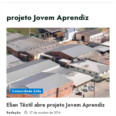
projeto Jovem Aprendiz
Comunidade iLtda
Fakini prevê R$345 milhões de
Elian Têxtil abre projeto Jovem Aprendiz
receita em 2026
Redação
27 de outubro de 2014
4 de agosto de 2026