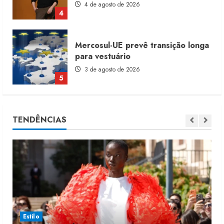
4 de agosto de 2026
4
Mercosul-UE prevê transição longa
para vestuário
3 de agosto de 2026
5
Renata Caixeta assume Movimento
TENDÊNCIAS
Sou de Algodão
5 de agosto de 2026
1
Fakini prevê R$345 milhões de
receita em 2026
4 de agosto de 2026
2
Estilo