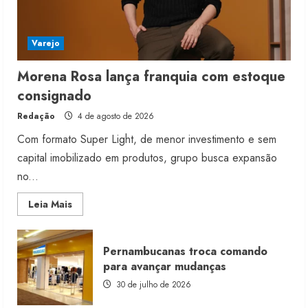
Varejo
Morena Rosa lança franquia com estoque
consignado
Redação
4 de agosto de 2026
Com formato Super Light, de menor investimento e sem
capital imobilizado em produtos, grupo busca expansão
no...
Read
Leia Mais
more
about
Morena
Rosa
Pernambucanas troca comando
lança
franquia
para avançar mudanças
com
estoque
30 de julho de 2026
consignado