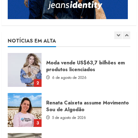
5
Dia dos Pais reforça retomada da
moda no varejo
7 de agosto de 2026
NOTÍCIAS EM ALTA
1
Moda vende US$63,7 bilhões em
produtos licenciados
6 de agosto de 2026
2
Renata Caixeta assume Movimento
Sou de Algodão
5 de agosto de 2026
3