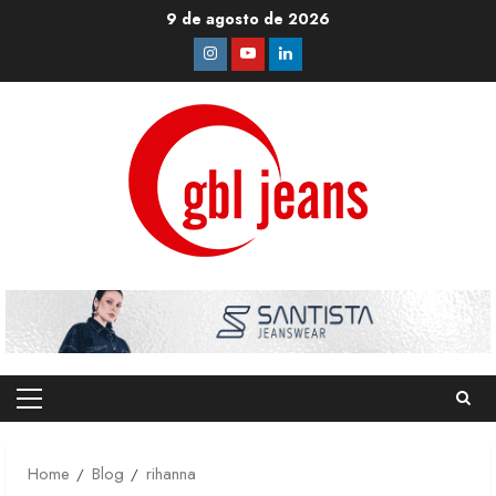
Skip
9 de agosto de 2026
to
Instagram
Youtube
Linkedin
content
Primary
Menu
Home
Blog
rihanna