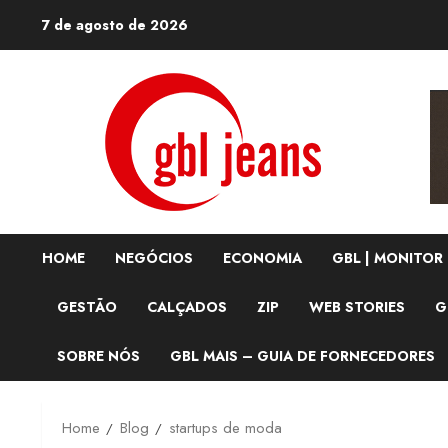
Skip
7 de agosto de 2026
to
content
HOME
NEGÓCIOS
ECONOMIA
GBL | MONITOR
GESTÃO
CALÇADOS
ZIP
WEB STORIES
G
SOBRE NÓS
GBL MAIS – GUIA DE FORNECEDORES
Home
Blog
startups de moda