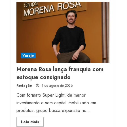
Projeto testa passaporte
digital na moda nacional
4 de agosto de 2026
4
Morena Rosa lança
franquia com estoque
consignado
Varejo
4 de agosto de 2026
5
Morena Rosa lança franquia com
estoque consignado
Redação
4 de agosto de 2026
Com formato Super Light, de menor
investimento e sem capital imobilizado em
produtos, grupo busca expansão no...
Read
Leia Mais
more