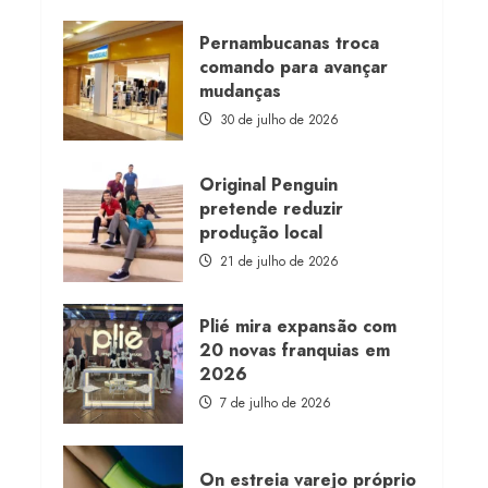
about
Morena
Rosa
Pernambucanas troca
lança
comando para avançar
franquia
com
mudanças
estoque
consignado
30 de julho de 2026
Original Penguin
pretende reduzir
produção local
21 de julho de 2026
Plié mira expansão com
20 novas franquias em
2026
7 de julho de 2026
On estreia varejo próprio