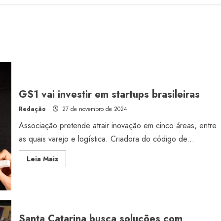
GS1 vai investir em startups brasileiras
Redação
27 de novembro de 2024
Associação pretende atrair inovação em cinco áreas, entre
as quais varejo e logística. Criadora do código de...
Read
Leia Mais
more
about
GS1
vai
investir
em
startups
brasileiras
Santa Catarina busca soluções com