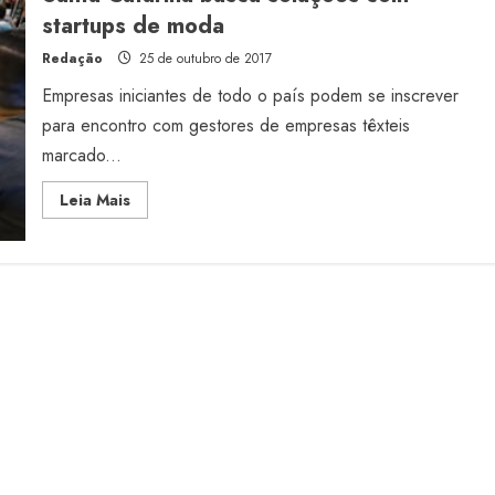
startups de moda
Redação
25 de outubro de 2017
Empresas iniciantes de todo o país podem se inscrever
para encontro com gestores de empresas têxteis
marcado...
Read
Leia Mais
more
about
Santa
Catarina
busca
soluções
com
startups
de
moda