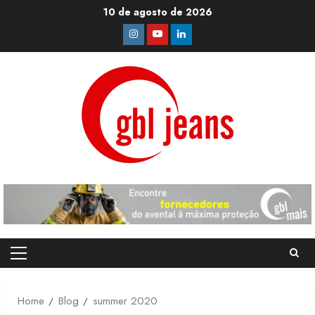
Skip
10 de agosto de 2026
to
Instagram
Youtube
Linkedin
content
Primary
Menu
Home
Blog
summer 2020