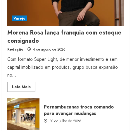
Varejo
Morena Rosa lança franquia com estoque
consignado
Redação
4 de agosto de 2026
Com formato Super Light, de menor investimento e sem
capital imobilizado em produtos, grupo busca expansão
no...
Read
Leia Mais
more
about
Morena
Rosa
Pernambucanas troca comando
lança
franquia
para avançar mudanças
com
estoque
30 de julho de 2026
consignado