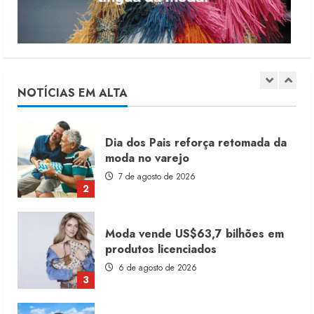
5
Alto Giro prevê 28 novas franquias
até fim de 2027
10 de agosto de 2026
NOTÍCIAS EM ALTA
1
Dia dos Pais reforça retomada da
moda no varejo
7 de agosto de 2026
2
Moda vende US$63,7 bilhões em
produtos licenciados
6 de agosto de 2026
3