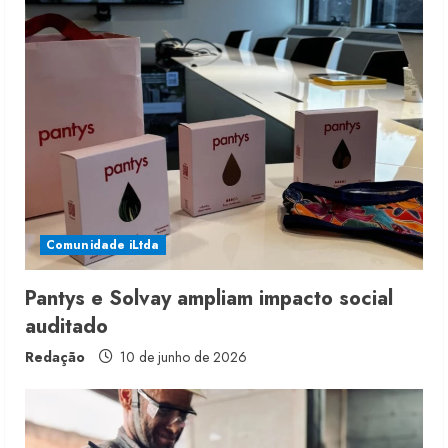
u
e
R
e
a
d
i
Comunidade iLtda
n
Pantys e Solvay ampliam impacto social
auditado
g
Redação
10 de junho de 2026