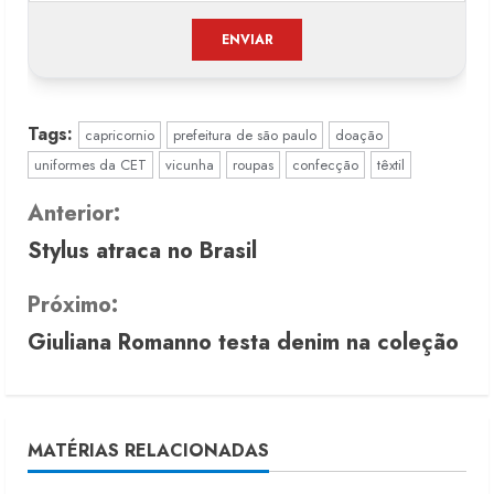
Tags:
capricornio
prefeitura de são paulo
doação
uniformes da CET
vicunha
roupas
confecção
têxtil
C
Anterior:
Stylus atraca no Brasil
o
n
Próximo:
Giuliana Romanno testa denim na coleção
t
i
n
MATÉRIAS RELACIONADAS