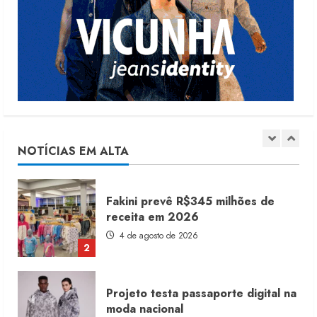
Renata Caixeta assume Movimento
Sou de Algodão
5 de agosto de 2026
1
Fakini prevê R$345 milhões de
receita em 2026
4 de agosto de 2026
NOTÍCIAS EM ALTA
2
Projeto testa passaporte digital na
moda nacional
4 de agosto de 2026
3
Morena Rosa lança franquia com
estoque consignado