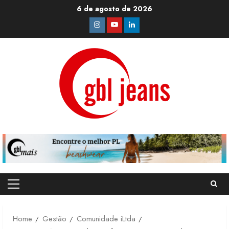
Skip
6 de agosto de 2026
to
Instagram
Youtube
Linkedin
content
Primary
Menu
Home
Gestão
Comunidade iLtda