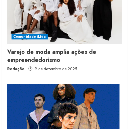
4 de agosto de 2026
2
Projeto testa passaporte digital na
moda nacional
Comunidade iLtda
4 de agosto de 2026
3
Varejo de moda amplia ações de
empreendedorismo
Morena Rosa lança franquia com
estoque consignado
Redação
9 de dezembro de 2025
4 de agosto de 2026
4
Mercosul-UE prevê transição longa
para vestuário
3 de agosto de 2026
5