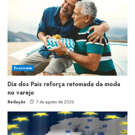
e
R
e
a
d
i
Economia
n
Dia dos Pais reforça retomada da moda
no varejo
g
Redação
7 de agosto de 2026