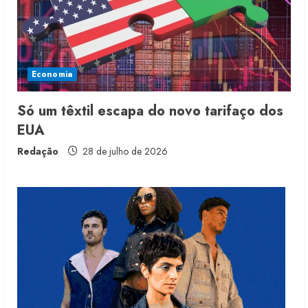
Renata Caixeta assume Movimento
Sou de Algodão
Economia
5 de agosto de 2026
3
Só um têxtil escapa do novo tarifaço dos
EUA
Fakini prevê R$345 milhões de
receita em 2026
Redação
28 de julho de 2026
4 de agosto de 2026
4
Projeto testa passaporte digital na
moda nacional
4 de agosto de 2026
5