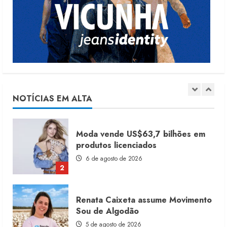
Dia dos Pais reforça retomada da
moda no varejo
7 de agosto de 2026
1
Moda vende US$63,7 bilhões em
produtos licenciados
6 de agosto de 2026
NOTÍCIAS EM ALTA
2
Renata Caixeta assume Movimento
Sou de Algodão
5 de agosto de 2026
3
Fakini prevê R$345 milhões de
receita em 2026
4 de agosto de 2026