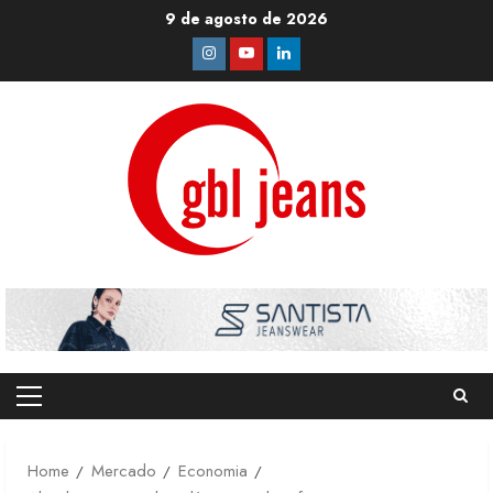
Skip
9 de agosto de 2026
to
Instagram
Youtube
Linkedin
content
Primary
Menu
Home
Mercado
Economia