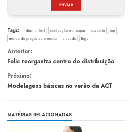
Tags:
indústria têxtil
confecção de roupas
vestuário
ipp
indice de preços ao produtor
atacado
Ibge
C
Anterior:
Folic reorganiza centro de distribuição
o
n
Próximo:
Modelagens básicas no verão da ACT
t
i
n
MATÉRIAS RELACIONADAS
u