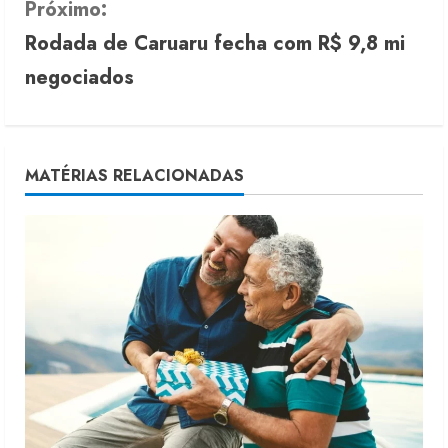
Próximo:
t
Rodada de Caruaru fecha com R$ 9,8 mi
i
negociados
n
u
MATÉRIAS RELACIONADAS
e
R
e
a
d
i
n