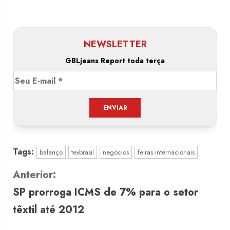
NEWSLETTER
GBLjeans Report toda terça
Tags:
balanço
texbrasil
negócios
feiras internacionais
C
Anterior:
SP prorroga ICMS de 7% para o setor
o
têxtil até 2012
n