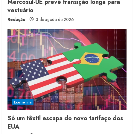
Mercosul-UE prevê transição longa para
vestuário
Redação
3 de agosto de 2026
Moda vende US$63,7 bilhões em
produtos licenciados
6 de agosto de 2026
2
Renata Caixeta assume Movimento
Sou de Algodão
Economia
5 de agosto de 2026
3
Só um têxtil escapa do novo tarifaço dos
EUA
Fakini prevê R$345 milhões de