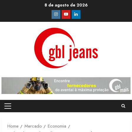
Skip
8 de agosto de 2026
to
Instagram
Youtube
Linkedin
content
Primary
Menu
Home
Mercado
Economia