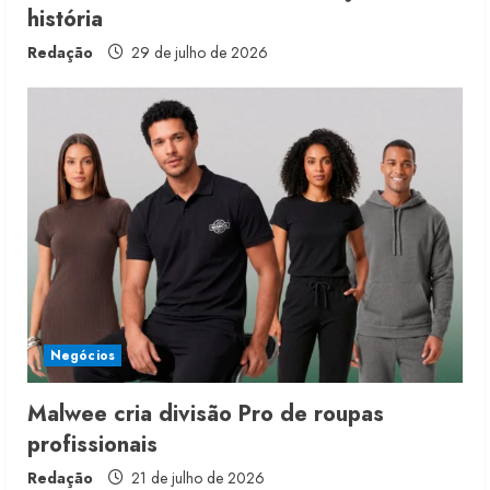
história
Redação
29 de julho de 2026
Moda vende US$63,7 bilhões em
produtos licenciados
6 de agosto de 2026
2
Renata Caixeta assume Movimento
Sou de Algodão
Negócios
5 de agosto de 2026
3
Malwee cria divisão Pro de roupas
profissionais
Fakini prevê R$345 milhões de
receita em 2026
Redação
21 de julho de 2026