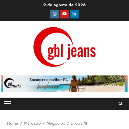
Skip
9 de agosto de 2026
to
Instagram
Youtube
Linkedin
content
Primary
Menu
Home
Mercado
Negócios
Drops XI