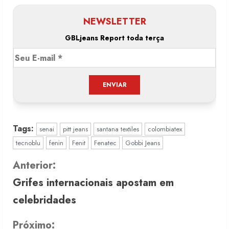
NEWSLETTER
GBLjeans Report toda terça
Tags:
senai
pitt jeans
santana textiles
colombiatex
tecnoblu
fenin
Fenit
Fenatec
Gobbi Jeans
C
Anterior:
Grifes internacionais apostam em
o
celebridades
n
Próximo: