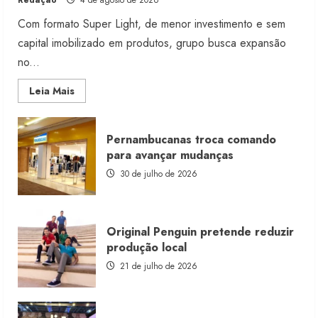
Redação
4 de agosto de 2026
Com formato Super Light, de menor investimento e sem
capital imobilizado em produtos, grupo busca expansão
no...
Read
Leia Mais
more
about
Morena
Rosa
Pernambucanas troca comando
lança
franquia
para avançar mudanças
com
estoque
30 de julho de 2026
consignado
Original Penguin pretende reduzir
produção local
21 de julho de 2026