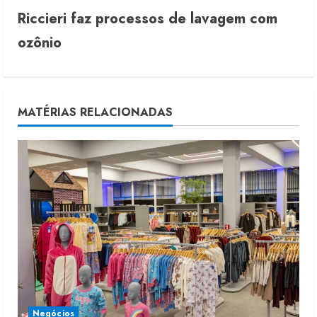
t
Riccieri faz processos de lavagem com
i
ozônio
n
u
MATÉRIAS RELACIONADAS
e
R
e
a
d
i
n
Negócios